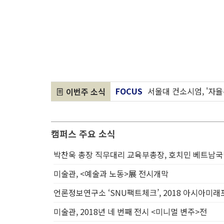
FOCUS
서울대 컨소시엄, '자
이번주 소식
FOCUS
화학부 박승범 교수 연구팀,
COVID-19 소식
예방의학과 홍윤철 교
COVID-19 소식
보건대학원 유명순 교수
캠퍼스 주요 소식
캠퍼스 주요 소식
농생대, 202
박찬욱 총장 직무대리 교육부총장, 호치민 베트남국
캠퍼스 주요 소식
발전기금 30
캠퍼스 주요 소식
<서울공대> 웹진, 
미술관, <예술과 노동>展 전시개막
캠퍼스 주요 소식
캠퍼스타운 입주기업
언론정보연구소 ‘SNU팩트체크’, 2018 아시아미
캠퍼스 주요 소식
다양성위원회,
미술관, 2018년 네 번째 전시 <미니멀 변주>전
캠퍼스 주요 소식
글로벌사회공헌