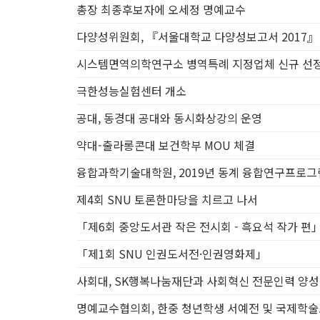
캠퍼스 주요 소식
글로벌사회공헌단
총장 최종후보자에 오세정 명예교수
캠퍼스 주요 소식
글로벌사회공헌단, 
다양성위원회, 『서울대학교 다양성보고서 2017』
캠퍼스 주요 소식
글로벌사회공헌단, 
연구성과
심리학과 최인철 교수 연구팀ㆍ생명과학
시스템면역의학연구소 병역특례 지정업체 신규 선
연구성과
물리천문학부 박건식 교수 
극한성능실험센터 개소
연구성과
환경대학원 정수종 교수 연구팀, 기후변화 영향
공대, 동경대 공대와 동시화상강의 운영
안내
중앙도서관, 제4회 저자에게 
안내
글로벌사회공헌단, 2020 사회공헌아
약대-출라롱콘대 보건학부 MOU 체결
안내
규장각한국학연구원, 학술회의
융합과학기술대학원, 2019년 동계 융합연구프로그
안내
교수학습개발센터, 대학원
기부소식 및 동정
지구환경과학부 이상묵 교수
제4회 SNU 토론한마당을 치르고 나서
기부소식 및 동정
공과대 학생팀
「제6회 중앙도서관 작은 전시회 - 흑요석 작가 편
기부소식 및 동정
산업공학과 대학원생팀, 
「제1회 SNU 인권도서전·인권영화제」
기부소식 및 동정
발전기금 기부자 
사회대, SK행복나눔재단과 사회혁신 전문인력 양성
명예교수협의회, 한중 청년학생 서예전 및 국제학