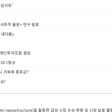
 심의회’
 사회적 울분> 연구 발표
고 내다봄』
모 개인투자조합 결성
018 1등상
혹시 거북목 증후군?
요!
i nanostructure)을 활용한 급성 신장 손상 완화 및 신장 보호 물