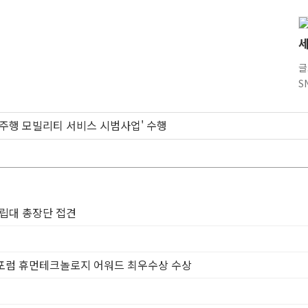
세
글
S
율주행 모빌리티 서비스 시범사업' 수행
 생합성 모사한 '열린' 비타민 B3 합성법 개발
수, 고농도 초미세먼지, 코로나19 발병률·치명률 높인다
, 국민 68% 확진 판정보다 걸렸단 이유로 비난받는 걸 더 두려해
0년도 제28회 화농상 시상식 개최
립대 총장단 접견
주년 기념보고서 발행
2020 대한민국 커뮤니케이션 대상 창간사보 부문 최우수상 선정
 'Aniai' 중기부 주최 도전! K-스타트업 대상 수상
래포럼 휴먼테크놀로지 어워드 최우수상 수상
 학생 인턴십 3기 수료식 개최
단, 2020 샤눔리더스클럽 수상자 시상