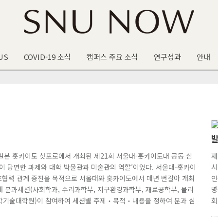
US
COVID-19 소식
캠퍼스 주요 소식
연구성과
안내
) 일본 홋카이도 삿포로에서 개최된 제21회 서울대-훗카이도대 공동 심
재
이 당면한 과제와 대학 박물관과 미술관의 역할’이었다. 서울대-홋카이
시
우호협력 관계 증진을 목적으로 서울대와 홋카이도에서 매년 번갈아 개최
인
개 분과세션(사회학과, 수리과학부, 지구환경과학부, 재료공학부, 물리
명
합과학기술대학원)이 참여하여 세션별 주제‧목적‧내용을 정하여 분과 심
회