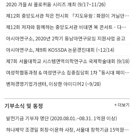
2020 가을 AI 콜로퀴움 시리즈 개최 (9/17~11/26)
제12회 중앙도서관 작은 전시회 「지도유람 : 화원이 거닐던 우리 강산, 지도가 되다」 전시 개최 (9/20~10/1)
제12회 저자와 함께하는 중앙도서관 비대면 북 콘서트 - 다양성위원회 추천 염운옥편 (9/18)
아시아연구소, 2020년 2학기 동남아연구모임 지원사업 공고
아시아연구소, 제9회 KOSSDA 논문경진대회 (~12/14)
제7회 서울대학교 시스템면역의학연구소 국제학술대회 (9/18)
여성학협동과정 & 여성연구소 집중집담회 1차 "동시대 페미니스트의 지식, 감정, 노동" (9/18)
벤처경영기업가센터, 이상한 아이디어2 (~9/28)
기부소식 및 동정
+ 더보기
발전기금 기부자 명단 (2020.08.01.~08.31. 1억원 이상)
하나제약 조경일 회장·이윤하 사장, 서울대 장학기금 15억원 쾌척