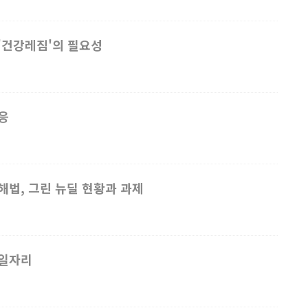
'건강레짐'의 필요성
응
해법, 그린 뉴딜 현황과 과제
 일자리