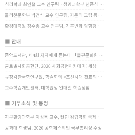
심리학과 최인철 교수 연구팀ㆍ생명과학부 천종식 교수 연구팀, 장내 마이크로바이옴과 정서적 웰빙간 관계 규명
물리천문학부 박건식 교수 연구팀, 지문의 그립 동작에서의 역할 및 원리 규명
환경대학원 정수종 교수 연구팀, 기후변화 영향평가 모형을 통해 기후변화에 따른 급격한 토양수분의 감소가 발생하는 지역과 시간을 규명
■ 안내
중앙도서관, 제4회 저자에게 듣는다 「출판문화원 저술강연 개최」(12/17)
글로벌사회공헌단, 2020 사회공헌아카데미: 세상을 바꾸는 가슴 따뜻한 나눔(12/23~24)
규장각한국학연구원, 학술회의 <조선시대 관료의 인사> (12/22)
교수학습개발센터, 대학원생 일대일 학습상담
■ 기부소식 및 동정
지구환경과학부 이상묵 교수, 런던 왕립학회 국제장애인의 날 기념 “전 세계 장애가 있는 과학자”에 소개
공과대 학생팀, 2020 공학페스티벌 국무총리상 수상