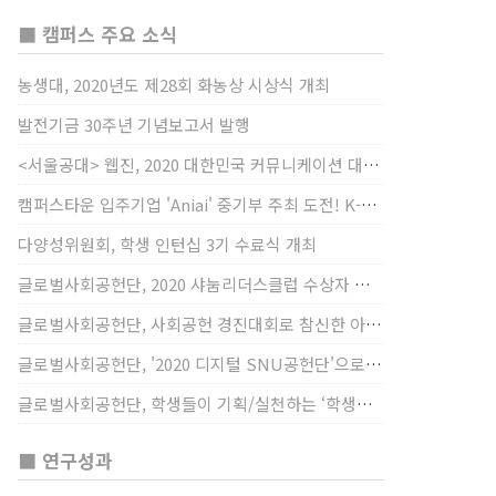
■ 캠퍼스 주요 소식
농생대, 2020년도 제28회 화농상 시상식 개최
발전기금 30주년 기념보고서 발행
<서울공대> 웹진, 2020 대한민국 커뮤니케이션 대상 창간사보 부문 최우수상 선정
캠퍼스타운 입주기업 'Aniai' 중기부 주최 도전! K-스타트업 대상 수상
다양성위원회, 학생 인턴십 3기 수료식 개최
글로벌사회공헌단, 2020 샤눔리더스클럽 수상자 시상
글로벌사회공헌단, 사회공헌 경진대회로 참신한 아이디어 발굴, 지원
글로벌사회공헌단, '2020 디지털 SNU공헌단'으로 새로운 사회공헌에 도전
글로벌사회공헌단, 학생들이 기획/실천하는 ‘학생사회공헌단 프로젝트’ 진행
■ 연구성과