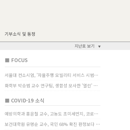
기부소식 및 동정
지난호 보기
▼
■ FOCUS
서울대 컨소시엄, '자율주행 모빌리티 서비스 시범사업' 수행
화학부 박승범 교수 연구팀, 생합성 모사한 '열린' 비타민 B3 합성법 개발
■ COVID-19 소식
예방의학과 홍윤철 교수, 고농도 초미세먼지, 코로나19 발병률·치명률 높인다
보건대학원 유명순 교수, 국민 68% 확진 판정보다 걸렸단 이유로 비난받는 걸 더 두려해