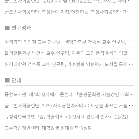
글로벌사회공헌단, '2020 디지털 SNU공헌단'으로 새로운 사회공헌에 도전
글로벌사회공헌단, 학생들이 기획/실천하는 ‘학생사회공헌단 프로젝트’ 진행
■ 연구성과
심리학과 최인철 교수 연구팀ㆍ생명과학부 천종식 교수 연구팀, 장내 마이크로바이옴과 정서적 웰빙간 관계 규명
물리천문학부 박건식 교수 연구팀, 지문의 그립 동작에서의 역할 및 원리 규명
환경대학원 정수종 교수 연구팀, 기후변화 영향평가 모형을 통해 기후변화에 따른 급격한 토양수분의 감소가 발생하는 지역과 시간을 규명
■ 안내
중앙도서관, 제4회 저자에게 듣는다 「출판문화원 저술강연 개최」(12/17)
글로벌사회공헌단, 2020 사회공헌아카데미: 세상을 바꾸는 가슴 따뜻한 나눔(12/23~24)
규장각한국학연구원, 학술회의 <조선시대 관료의 인사> (12/22)
교수학습개발센터, 대학원생 일대일 학습상담