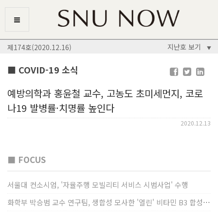
지난호 보기
제174호(2020.12.16)
▼
■ COVID-19 소식
예방의학과 홍윤철 교수, 고농도 초미세먼지, 코로
나19 발병률·치명률 높인다
2020.12.13
■ FOCUS
서울대 컨소시엄, '자율주행 모빌리티 서비스 시범사업' 수행
화학부 박승범 교수 연구팀, 생합성 모사한 '열린' 비타민 B3 합성법 개발