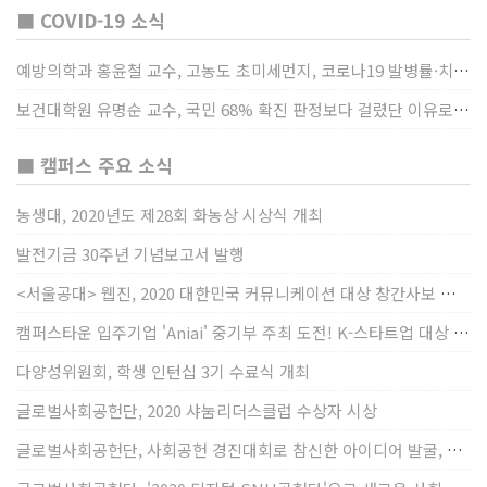
■ COVID-19 소식
예방의학과 홍윤철 교수, 고농도 초미세먼지, 코로나19 발병률·치명률 높인다
보건대학원 유명순 교수, 국민 68% 확진 판정보다 걸렸단 이유로 비난받는 걸 더 두려해
■ 캠퍼스 주요 소식
농생대, 2020년도 제28회 화농상 시상식 개최
발전기금 30주년 기념보고서 발행
<서울공대> 웹진, 2020 대한민국 커뮤니케이션 대상 창간사보 부문 최우수상 선정
캠퍼스타운 입주기업 'Aniai' 중기부 주최 도전! K-스타트업 대상 수상
다양성위원회, 학생 인턴십 3기 수료식 개최
글로벌사회공헌단, 2020 샤눔리더스클럽 수상자 시상
글로벌사회공헌단, 사회공헌 경진대회로 참신한 아이디어 발굴, 지원