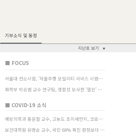
기부소식 및 동정
지난호 보기
▼
■ FOCUS
서울대 컨소시엄, '자율주행 모빌리티 서비스 시범사업' 수행
화학부 박승범 교수 연구팀, 생합성 모사한 '열린' 비타민 B3 합성법 개발
■ COVID-19 소식
예방의학과 홍윤철 교수, 고농도 초미세먼지, 코로나19 발병률·치명률 높인다
보건대학원 유명순 교수, 국민 68% 확진 판정보다 걸렸단 이유로 비난받는 걸 더 두려해