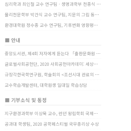
심리학과 최인철 교수 연구팀ㆍ생명과학부 천종식 교수 연구팀, 장내 마이크로바이옴과 정서적 웰빙간 관계 규명
물리천문학부 박건식 교수 연구팀, 지문의 그립 동작에서의 역할 및 원리 규명
환경대학원 정수종 교수 연구팀, 기후변화 영향평가 모형을 통해 기후변화에 따른 급격한 토양수분의 감소가 발생하는 지역과 시간을 규명
■ 안내
중앙도서관, 제4회 저자에게 듣는다 「출판문화원 저술강연 개최」(12/17)
글로벌사회공헌단, 2020 사회공헌아카데미: 세상을 바꾸는 가슴 따뜻한 나눔(12/23~24)
규장각한국학연구원, 학술회의 <조선시대 관료의 인사> (12/22)
교수학습개발센터, 대학원생 일대일 학습상담
■ 기부소식 및 동정
지구환경과학부 이상묵 교수, 런던 왕립학회 국제장애인의 날 기념 “전 세계 장애가 있는 과학자”에 소개
공과대 학생팀, 2020 공학페스티벌 국무총리상 수상