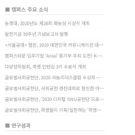
■ 캠퍼스 주요 소식
농생대, 2020년도 제28회 화농상 시상식 개최
발전기금 30주년 기념보고서 발행
<서울공대> 웹진, 2020 대한민국 커뮤니케이션 대상 창간사보 부문 최우수상 선정
캠퍼스타운 입주기업 'Aniai' 중기부 주최 도전! K-스타트업 대상 수상
다양성위원회, 학생 인턴십 3기 수료식 개최
글로벌사회공헌단, 2020 샤눔리더스클럽 수상자 시상
글로벌사회공헌단, 사회공헌 경진대회로 참신한 아이디어 발굴, 지원
글로벌사회공헌단, '2020 디지털 SNU공헌단'으로 새로운 사회공헌에 도전
글로벌사회공헌단, 학생들이 기획/실천하는 ‘학생사회공헌단 프로젝트’ 진행
■ 연구성과