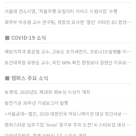
서울대 컨소시엄, '자율주행 모빌리티 서비스 시범사업' 수행
화학부 박승범 교수 연구팀, 생합성 모사한 '열린' 비타민 B3 합성법 개발
■ COVID-19 소식
예방의학과 홍윤철 교수, 고농도 초미세먼지, 코로나19 발병률·치명률 높인다
보건대학원 유명순 교수, 국민 68% 확진 판정보다 걸렸단 이유로 비난받는 걸 더 두려해
■ 캠퍼스 주요 소식
농생대, 2020년도 제28회 화농상 시상식 개최
발전기금 30주년 기념보고서 발행
<서울공대> 웹진, 2020 대한민국 커뮤니케이션 대상 창간사보 부문 최우수상 선정
캠퍼스타운 입주기업 'Aniai' 중기부 주최 도전! K-스타트업 대상 수상
다양성위원회, 학생 인턴십 3기 수료식 개최