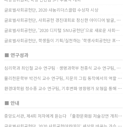
글로벌사회공헌단, 2020 샤눔리더스클럽 수상자 시상
글로벌사회공헌단, 사회공헌 경진대회로 참신한 아이디어 발굴, 지원
글로벌사회공헌단, '2020 디지털 SNU공헌단'으로 새로운 사회공헌에 도전
글로벌사회공헌단, 학생들이 기획/실천하는 ‘학생사회공헌단 프로젝트’ 진행
■ 연구성과
심리학과 최인철 교수 연구팀ㆍ생명과학부 천종식 교수 연구팀, 장내 마이크로바이옴과 정서적 웰빙간 관계 규명
물리천문학부 박건식 교수 연구팀, 지문의 그립 동작에서의 역할 및 원리 규명
환경대학원 정수종 교수 연구팀, 기후변화 영향평가 모형을 통해 기후변화에 따른 급격한 토양수분의 감소가 발생하는 지역과 시간을 규명
■ 안내
중앙도서관, 제4회 저자에게 듣는다 「출판문화원 저술강연 개최」(12/17)
글로벌사회공헌단, 2020 사회공헌아카데미: 세상을 바꾸는 가슴 따뜻한 나눔(12/23~24)