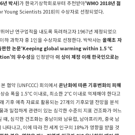
6
년 박사
)
가 한국기상학회로부터 추천받아
‘WMO 2018
년 젊
for Young Scientists 2018)의 수상자로 선정되었다.
 뛰어난 연구업적을 내도록 독려하고자 1967년 제정되었으
세 이하 과학자 중 1인을 수상자로 선정한다. 박박사는
올해초 자
출판한 논문
‘Keeping global warming within 1.5
℃
tion’
의 우수성
을 인정받아
이 상이 제정 이래 한국인으로는
본 협약 (UNFCCC) 회의에서
온난화에 따른 기후변화의 피해
상승 폭을 1.5℃ 이내로, 최소한 2℃ 이내로 억제해야 한다고
 미래 기후 예측 자료로 활용되는 27개의 기후모델 전망을 분석
및 가뭄과 밀접하게 관련이 있는 심각한 수준의 지표 건조화가 어느
 때, 심각한 건조화는 중남미와 남유럽, 남아프리카, 중국 남
 나타나고, 이에 따라 전 세계 인구의 18%가 영향을 받을 것