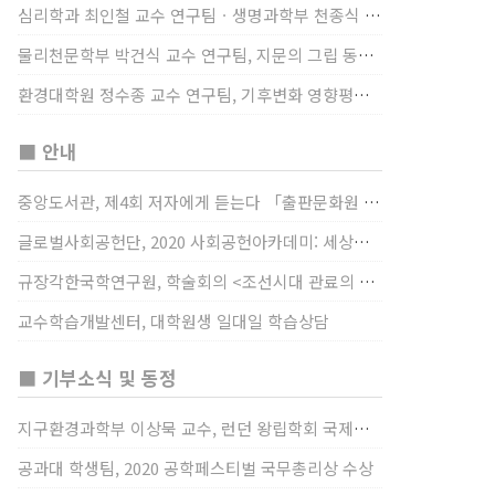
심리학과 최인철 교수 연구팀ㆍ생명과학부 천종식 교수 연구팀, 장내 마이크로바이옴과 정서적 웰빙간 관계 규명
물리천문학부 박건식 교수 연구팀, 지문의 그립 동작에서의 역할 및 원리 규명
환경대학원 정수종 교수 연구팀, 기후변화 영향평가 모형을 통해 기후변화에 따른 급격한 토양수분의 감소가 발생하는 지역과 시간을 규명
■ 안내
중앙도서관, 제4회 저자에게 듣는다 「출판문화원 저술강연 개최」(12/17)
글로벌사회공헌단, 2020 사회공헌아카데미: 세상을 바꾸는 가슴 따뜻한 나눔(12/23~24)
규장각한국학연구원, 학술회의 <조선시대 관료의 인사> (12/22)
교수학습개발센터, 대학원생 일대일 학습상담
■ 기부소식 및 동정
지구환경과학부 이상묵 교수, 런던 왕립학회 국제장애인의 날 기념 “전 세계 장애가 있는 과학자”에 소개
공과대 학생팀, 2020 공학페스티벌 국무총리상 수상