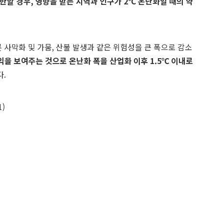
제한할 경우
,
영향을 받는 지역과 인구가
2
℃
온난화일 때의 약
사막화 및 가뭄, 산불 발생과 같은 위험성을 큰 폭으로 감소
편익을 보여주는 것으로 온난화 폭을 산업화 이후
1.5
℃
이내로
다.
)