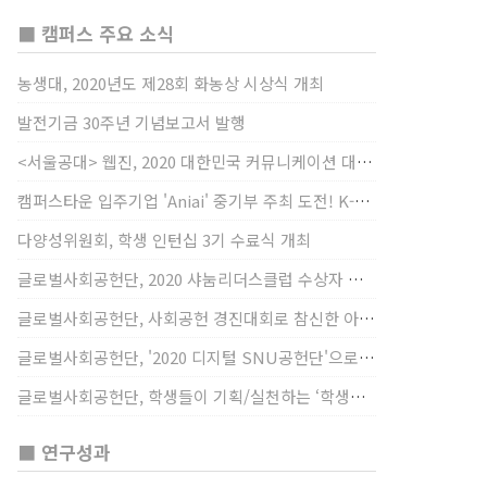
■ 캠퍼스 주요 소식
농생대, 2020년도 제28회 화농상 시상식 개최
발전기금 30주년 기념보고서 발행
<서울공대> 웹진, 2020 대한민국 커뮤니케이션 대상 창간사보 부문 최우수상 선정
캠퍼스타운 입주기업 'Aniai' 중기부 주최 도전! K-스타트업 대상 수상
다양성위원회, 학생 인턴십 3기 수료식 개최
글로벌사회공헌단, 2020 샤눔리더스클럽 수상자 시상
글로벌사회공헌단, 사회공헌 경진대회로 참신한 아이디어 발굴, 지원
글로벌사회공헌단, '2020 디지털 SNU공헌단'으로 새로운 사회공헌에 도전
글로벌사회공헌단, 학생들이 기획/실천하는 ‘학생사회공헌단 프로젝트’ 진행
■ 연구성과