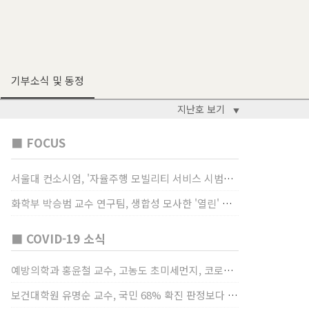
기부소식 및 동정
지난호 보기
▼
■ FOCUS
서울대 컨소시엄, '자율주행 모빌리티 서비스 시범사업' 수행
화학부 박승범 교수 연구팀, 생합성 모사한 '열린' 비타민 B3 합성법 개발
■ COVID-19 소식
예방의학과 홍윤철 교수, 고농도 초미세먼지, 코로나19 발병률·치명률 높인다
보건대학원 유명순 교수, 국민 68% 확진 판정보다 걸렸단 이유로 비난받는 걸 더 두려해