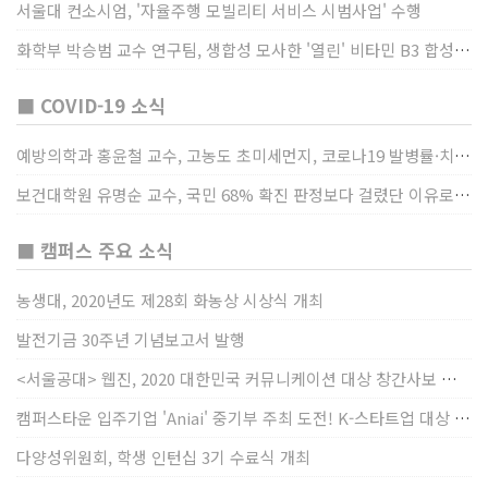
서울대 컨소시엄, '자율주행 모빌리티 서비스 시범사업' 수행
화학부 박승범 교수 연구팀, 생합성 모사한 '열린' 비타민 B3 합성법 개발
■ COVID-19 소식
예방의학과 홍윤철 교수, 고농도 초미세먼지, 코로나19 발병률·치명률 높인다
보건대학원 유명순 교수, 국민 68% 확진 판정보다 걸렸단 이유로 비난받는 걸 더 두려해
■ 캠퍼스 주요 소식
농생대, 2020년도 제28회 화농상 시상식 개최
발전기금 30주년 기념보고서 발행
<서울공대> 웹진, 2020 대한민국 커뮤니케이션 대상 창간사보 부문 최우수상 선정
캠퍼스타운 입주기업 'Aniai' 중기부 주최 도전! K-스타트업 대상 수상
다양성위원회, 학생 인턴십 3기 수료식 개최