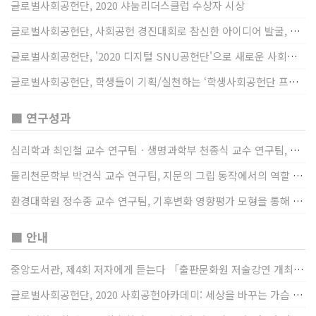
글로벌사회공헌단, 2020 샤눔리더스클럽 수상자 시상
글로벌사회공헌단, 사회공헌 경진대회로 참신한 아이디어 발굴, 지원
글로벌사회공헌단, '2020 디지털 SNU공헌단'으로 새로운 사회공헌에 도전
글로벌사회공헌단, 학생들이 기획/실천하는 ‘학생사회공헌단 프로젝트’ 진행
■ 연구성과
심리학과 최인철 교수 연구팀ㆍ생명과학부 천종식 교수 연구팀, 장내 마이크로바이옴과 정서적 웰빙간 관계 규명
물리천문학부 박건식 교수 연구팀, 지문의 그립 동작에서의 역할 및 원리 규명
환경대학원 정수종 교수 연구팀, 기후변화 영향평가 모형을 통해 기후변화에 따른 급격한 토양수분의 감소가 발생하는 지역과 시간을 규명
■ 안내
중앙도서관, 제4회 저자에게 듣는다 「출판문화원 저술강연 개최」(12/17)
글로벌사회공헌단, 2020 사회공헌아카데미: 세상을 바꾸는 가슴 따뜻한 나눔(12/23~24)