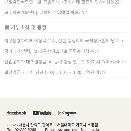
규장각한국학연구원, 학술회의 <조선시대 관료의 인사> (12/22)
교수학습개발센터, 대학원생 일대일 학습상담
■ 기부소식 및 동정
지구환경과학부 이상묵 교수, 런던 왕립학회 국제장애인의 날 기념 “전 세계 장애가 있는 과학자”에 소개
공과대 학생팀, 2020 공학페스티벌 국무총리상 수상
산업공학과 대학원생팀, AI 능력 향상 연구로 SKT AI Fellowship 2기 최우수팀 선정
발전기금 기부자 명단 (2020.11.01.~11.30. 1억원 이상)
08826 서울시 관악구 관악로 1
서울대학교 기획처 소통팀
Tel. 02-880-5268
E-mail. sotongteam@snu.ac.kr
l