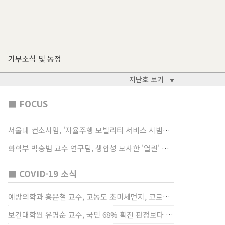
기부소식 및 동정
지난호 보기
▼
■ FOCUS
서울대 컨소시엄, '자율주행 모빌리티 서비스 시범사업' 수행
화학부 박승범 교수 연구팀, 생합성 모사한 '열린' 비타민 B3 합성법 개발
■ COVID-19 소식
예방의학과 홍윤철 교수, 고농도 초미세먼지, 코로나19 발병률·치명률 높인다
보건대학원 유명순 교수, 국민 68% 확진 판정보다 걸렸단 이유로 비난받는 걸 더 두려해