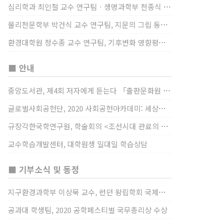
심리학과 최인철 교수 연구팀ㆍ생명과학부 천종식 교수 연구팀, 장내 마이크로바이옴과 정서적 웰빙간 관계 규명
물리천문학부 박건식 교수 연구팀, 지문의 그립 동작에서의 역할 및 원리 규명
환경대학원 정수종 교수 연구팀, 기후변화 영향평가 모형을 통해 기후변화에 따른 급격한 토양수분의 감소가 발생하는 지역과 시간을 규명
■ 안내
중앙도서관, 제4회 저자에게 듣는다 「출판문화원 저술강연 개최」(12/17)
글로벌사회공헌단, 2020 사회공헌아카데미: 세상을 바꾸는 가슴 따뜻한 나눔(12/23~24)
규장각한국학연구원, 학술회의 <조선시대 관료의 인사> (12/22)
교수학습개발센터, 대학원생 일대일 학습상담
■ 기부소식 및 동정
지구환경과학부 이상묵 교수, 런던 왕립학회 국제장애인의 날 기념 “전 세계 장애가 있는 과학자”에 소개
공과대 학생팀, 2020 공학페스티벌 국무총리상 수상