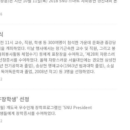
)은 지난 10월 11일(목) 2018 SNU 스마트 사회공헌 경진대회 본
26
식
 오전 11시 교수, 직원, 학생 등 300여명이 참석한 가운데 문화관 중강당
을 개최하였다. 이날 행사에서는 장기근속한 교수 및 직원, 그리고 봉
회봉사활동 체험수기) 등에게 표창장을 수여하고, ‘제28회 자랑스러
 선정증서를 수여하였다. 올해 자랑스러운 서울대인에는 권오현 삼성전
년 전기공학과 졸업), 송상현 명예교수(1963년 법과대학 졸업), 소설
 독어독문학과 졸업, 2008년 작고) 등 3명을 선정하였다.
22
PF장학생' 선정
(월) 개도국 우수인재 장학프로그램인 ‘SNU President
된 학생들에게 장학증서를 수여하였다.
22