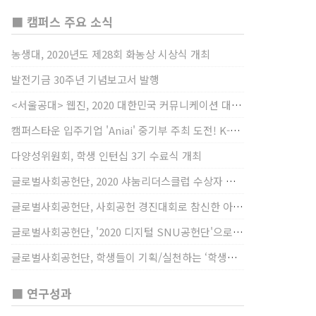
■ 캠퍼스 주요 소식
농생대, 2020년도 제28회 화농상 시상식 개최
발전기금 30주년 기념보고서 발행
<서울공대> 웹진, 2020 대한민국 커뮤니케이션 대상 창간사보 부문 최우수상 선정
캠퍼스타운 입주기업 'Aniai' 중기부 주최 도전! K-스타트업 대상 수상
다양성위원회, 학생 인턴십 3기 수료식 개최
글로벌사회공헌단, 2020 샤눔리더스클럽 수상자 시상
글로벌사회공헌단, 사회공헌 경진대회로 참신한 아이디어 발굴, 지원
글로벌사회공헌단, '2020 디지털 SNU공헌단'으로 새로운 사회공헌에 도전
글로벌사회공헌단, 학생들이 기획/실천하는 ‘학생사회공헌단 프로젝트’ 진행
■ 연구성과