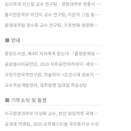
심리학과 최인철 교수 연구팀ㆍ생명과학부 천종식 교수 연구팀, 장내 마이크로바이옴과 정서적 웰빙간 관계 규명
물리천문학부 박건식 교수 연구팀, 지문의 그립 동작에서의 역할 및 원리 규명
환경대학원 정수종 교수 연구팀, 기후변화 영향평가 모형을 통해 기후변화에 따른 급격한 토양수분의 감소가 발생하는 지역과 시간을 규명
■ 안내
중앙도서관, 제4회 저자에게 듣는다 「출판문화원 저술강연 개최」(12/17)
글로벌사회공헌단, 2020 사회공헌아카데미: 세상을 바꾸는 가슴 따뜻한 나눔(12/23~24)
규장각한국학연구원, 학술회의 <조선시대 관료의 인사> (12/22)
교수학습개발센터, 대학원생 일대일 학습상담
■ 기부소식 및 동정
지구환경과학부 이상묵 교수, 런던 왕립학회 국제장애인의 날 기념 “전 세계 장애가 있는 과학자”에 소개
공과대 학생팀, 2020 공학페스티벌 국무총리상 수상