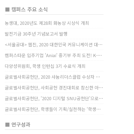
■ 캠퍼스 주요 소식
농생대, 2020년도 제28회 화농상 시상식 개최
발전기금 30주년 기념보고서 발행
<서울공대> 웹진, 2020 대한민국 커뮤니케이션 대상 창간사보 부문 최우수상 선정
캠퍼스타운 입주기업 'Aniai' 중기부 주최 도전! K-스타트업 대상 수상
다양성위원회, 학생 인턴십 3기 수료식 개최
글로벌사회공헌단, 2020 샤눔리더스클럽 수상자 시상
글로벌사회공헌단, 사회공헌 경진대회로 참신한 아이디어 발굴, 지원
글로벌사회공헌단, '2020 디지털 SNU공헌단'으로 새로운 사회공헌에 도전
글로벌사회공헌단, 학생들이 기획/실천하는 ‘학생사회공헌단 프로젝트’ 진행
■ 연구성과