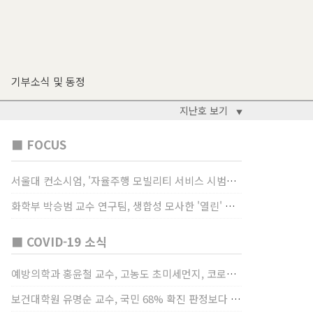
기부소식 및 동정
지난호 보기
▼
■ FOCUS
서울대 컨소시엄, '자율주행 모빌리티 서비스 시범사업' 수행
화학부 박승범 교수 연구팀, 생합성 모사한 '열린' 비타민 B3 합성법 개발
■ COVID-19 소식
예방의학과 홍윤철 교수, 고농도 초미세먼지, 코로나19 발병률·치명률 높인다
보건대학원 유명순 교수, 국민 68% 확진 판정보다 걸렸단 이유로 비난받는 걸 더 두려해