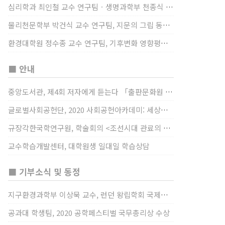
심리학과 최인철 교수 연구팀ㆍ생명과학부 천종식 교수 연구팀, 장내 마이크로바이옴과 정서적 웰빙간 관계 규명
물리천문학부 박건식 교수 연구팀, 지문의 그립 동작에서의 역할 및 원리 규명
환경대학원 정수종 교수 연구팀, 기후변화 영향평가 모형을 통해 기후변화에 따른 급격한 토양수분의 감소가 발생하는 지역과 시간을 규명
■ 안내
중앙도서관, 제4회 저자에게 듣는다 「출판문화원 저술강연 개최」(12/17)
글로벌사회공헌단, 2020 사회공헌아카데미: 세상을 바꾸는 가슴 따뜻한 나눔(12/23~24)
규장각한국학연구원, 학술회의 <조선시대 관료의 인사> (12/22)
교수학습개발센터, 대학원생 일대일 학습상담
■ 기부소식 및 동정
지구환경과학부 이상묵 교수, 런던 왕립학회 국제장애인의 날 기념 “전 세계 장애가 있는 과학자”에 소개
공과대 학생팀, 2020 공학페스티벌 국무총리상 수상