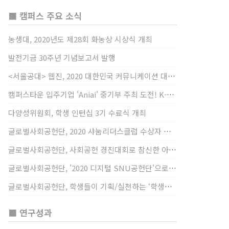
■ 캠퍼스 주요 소식
농생대, 2020년도 제28회 화농상 시상식 개최
발전기금 30주년 기념보고서 발행
<서울공대> 웹진, 2020 대한민국 커뮤니케이션 대상 창간사보 부문 최우수상 선정
캠퍼스타운 입주기업 'Aniai' 중기부 주최 도전! K-스타트업 대상 수상
다양성위원회, 학생 인턴십 3기 수료식 개최
글로벌사회공헌단, 2020 샤눔리더스클럽 수상자 시상
글로벌사회공헌단, 사회공헌 경진대회로 참신한 아이디어 발굴, 지원
글로벌사회공헌단, '2020 디지털 SNU공헌단'으로 새로운 사회공헌에 도전
글로벌사회공헌단, 학생들이 기획/실천하는 ‘학생사회공헌단 프로젝트’ 진행
■ 연구성과