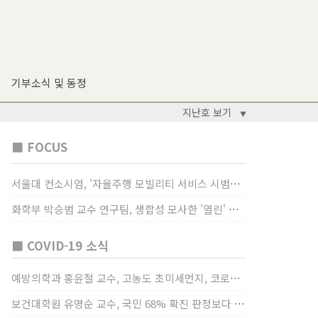
기부소식 및 동정
지난호 보기
▼
■ FOCUS
서울대 컨소시엄, '자율주행 모빌리티 서비스 시범사업' 수행
화학부 박승범 교수 연구팀, 생합성 모사한 '열린' 비타민 B3 합성법 개발
■ COVID-19 소식
예방의학과 홍윤철 교수, 고농도 초미세먼지, 코로나19 발병률·치명률 높인다
보건대학원 유명순 교수, 국민 68% 확진 판정보다 걸렸단 이유로 비난받는 걸 더 두려해