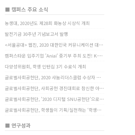
■ 캠퍼스 주요 소식
농생대, 2020년도 제28회 화농상 시상식 개최
발전기금 30주년 기념보고서 발행
<서울공대> 웹진, 2020 대한민국 커뮤니케이션 대상 창간사보 부문 최우수상 선정
캠퍼스타운 입주기업 'Aniai' 중기부 주최 도전! K-스타트업 대상 수상
다양성위원회, 학생 인턴십 3기 수료식 개최
글로벌사회공헌단, 2020 샤눔리더스클럽 수상자 시상
글로벌사회공헌단, 사회공헌 경진대회로 참신한 아이디어 발굴, 지원
글로벌사회공헌단, '2020 디지털 SNU공헌단'으로 새로운 사회공헌에 도전
글로벌사회공헌단, 학생들이 기획/실천하는 ‘학생사회공헌단 프로젝트’ 진행
■ 연구성과