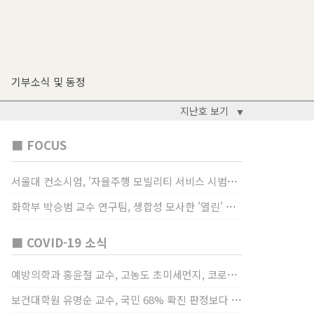
기부소식 및 동정
지난호 보기
▼
■ FOCUS
서울대 컨소시엄, '자율주행 모빌리티 서비스 시범사업' 수행
화학부 박승범 교수 연구팀, 생합성 모사한 '열린' 비타민 B3 합성법 개발
■ COVID-19 소식
예방의학과 홍윤철 교수, 고농도 초미세먼지, 코로나19 발병률·치명률 높인다
보건대학원 유명순 교수, 국민 68% 확진 판정보다 걸렸단 이유로 비난받는 걸 더 두려해