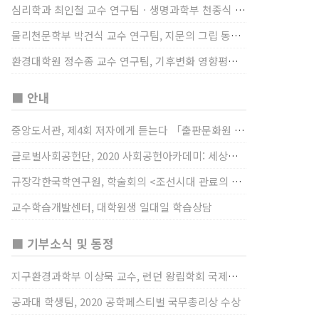
심리학과 최인철 교수 연구팀ㆍ생명과학부 천종식 교수 연구팀, 장내 마이크로바이옴과 정서적 웰빙간 관계 규명
물리천문학부 박건식 교수 연구팀, 지문의 그립 동작에서의 역할 및 원리 규명
환경대학원 정수종 교수 연구팀, 기후변화 영향평가 모형을 통해 기후변화에 따른 급격한 토양수분의 감소가 발생하는 지역과 시간을 규명
■ 안내
중앙도서관, 제4회 저자에게 듣는다 「출판문화원 저술강연 개최」(12/17)
글로벌사회공헌단, 2020 사회공헌아카데미: 세상을 바꾸는 가슴 따뜻한 나눔(12/23~24)
규장각한국학연구원, 학술회의 <조선시대 관료의 인사> (12/22)
교수학습개발센터, 대학원생 일대일 학습상담
■ 기부소식 및 동정
지구환경과학부 이상묵 교수, 런던 왕립학회 국제장애인의 날 기념 “전 세계 장애가 있는 과학자”에 소개
공과대 학생팀, 2020 공학페스티벌 국무총리상 수상