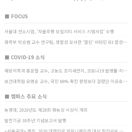
■ FOCUS
서울대 컨소시엄, '자율주행 모빌리티 서비스 시범사업' 수행
화학부 박승범 교수 연구팀, 생합성 모사한 '열린' 비타민 B3 합성법 개발
■ COVID-19 소식
예방의학과 홍윤철 교수, 고농도 초미세먼지, 코로나19 발병률·치명률 높인다
보건대학원 유명순 교수, 국민 68% 확진 판정보다 걸렸단 이유로 비난받는 걸 더 두려해
■ 캠퍼스 주요 소식
농생대, 2020년도 제28회 화농상 시상식 개최
발전기금 30주년 기념보고서 발행
<서울공대> 웹진, 2020 대한민국 커뮤니케이션 대상 창간사보 부문 최우수상 선정