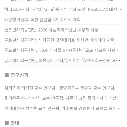
캠퍼스타운 입주기업 'Aniai' 중기부 주최 도전! K-스타트업 대상 수상
다양성위원회, 학생 인턴십 3기 수료식 개최
글로벌사회공헌단, 2020 샤눔리더스클럽 수상자 시상
글로벌사회공헌단, 사회공헌 경진대회로 참신한 아이디어 발굴, 지원
글로벌사회공헌단, '2020 디지털 SNU공헌단'으로 새로운 사회공헌에 도전
글로벌사회공헌단, 학생들이 기획/실천하는 ‘학생사회공헌단 프로젝트’ 진행
■ 연구성과
심리학과 최인철 교수 연구팀ㆍ생명과학부 천종식 교수 연구팀, 장내 마이크로바이옴과 정서적 웰빙간 관계 규명
물리천문학부 박건식 교수 연구팀, 지문의 그립 동작에서의 역할 및 원리 규명
환경대학원 정수종 교수 연구팀, 기후변화 영향평가 모형을 통해 기후변화에 따른 급격한 토양수분의 감소가 발생하는 지역과 시간을 규명
■ 안내