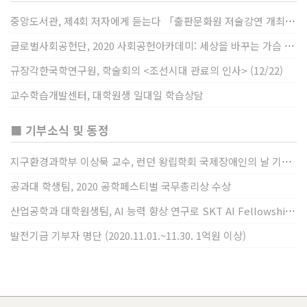
중앙도서관, 제4회 저자에게 듣는다 「출판문화원 저술강연 개최」(12/17)
글로벌사회공헌단, 2020 사회공헌아카데미: 세상을 바꾸는 가슴 따뜻한 나눔(12/23~24)
규장각한국학연구원, 학술회의 <조선시대 관료의 인사> (12/22)
교수학습개발센터, 대학원생 일대일 학습상담
■ 기부소식 및 동정
지구환경과학부 이상묵 교수, 런던 왕립학회 국제장애인의 날 기념 “전 세계 장애가 있는 과학자”에 소개
공과대 학생팀, 2020 공학페스티벌 국무총리상 수상
산업공학과 대학원생팀, AI 능력 향상 연구로 SKT AI Fellowship 2기 최우수팀 선정
발전기금 기부자 명단 (2020.11.01.~11.30. 1억원 이상)