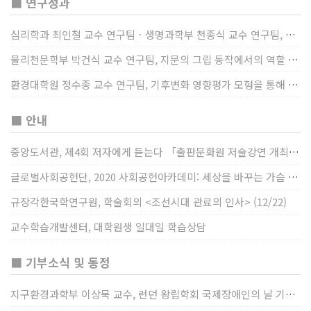
■ 연구성과
심리학과 최인철 교수 연구팀ㆍ생명과학부 천종식 교수 연구팀, 장내 마이크로바이옴과 정서적 웰빙간 관계 규명
물리천문학부 박건식 교수 연구팀, 지문의 그립 동작에서의 역할 및 원리 규명
환경대학원 정수종 교수 연구팀, 기후변화 영향평가 모형을 통해 기후변화에 따른 급격한 토양수분의 감소가 발생하는 지역과 시간을 규명
■ 안내
중앙도서관, 제4회 저자에게 듣는다 「출판문화원 저술강연 개최」(12/17)
글로벌사회공헌단, 2020 사회공헌아카데미: 세상을 바꾸는 가슴 따뜻한 나눔(12/23~24)
규장각한국학연구원, 학술회의 <조선시대 관료의 인사> (12/22)
교수학습개발센터, 대학원생 일대일 학습상담
■ 기부소식 및 동정
지구환경과학부 이상묵 교수, 런던 왕립학회 국제장애인의 날 기념 “전 세계 장애가 있는 과학자”에 소개