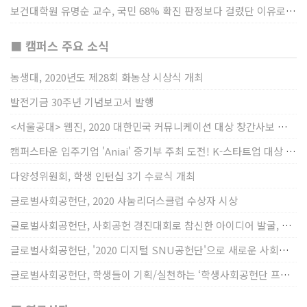
보건대학원 유명순 교수, 국민 68% 확진 판정보다 걸렸단 이유로 비난받는 걸 더 두려해
■ 캠퍼스 주요 소식
농생대, 2020년도 제28회 화농상 시상식 개최
발전기금 30주년 기념보고서 발행
<서울공대> 웹진, 2020 대한민국 커뮤니케이션 대상 창간사보 부문 최우수상 선정
캠퍼스타운 입주기업 'Aniai' 중기부 주최 도전! K-스타트업 대상 수상
다양성위원회, 학생 인턴십 3기 수료식 개최
글로벌사회공헌단, 2020 샤눔리더스클럽 수상자 시상
글로벌사회공헌단, 사회공헌 경진대회로 참신한 아이디어 발굴, 지원
글로벌사회공헌단, '2020 디지털 SNU공헌단'으로 새로운 사회공헌에 도전
글로벌사회공헌단, 학생들이 기획/실천하는 ‘학생사회공헌단 프로젝트’ 진행