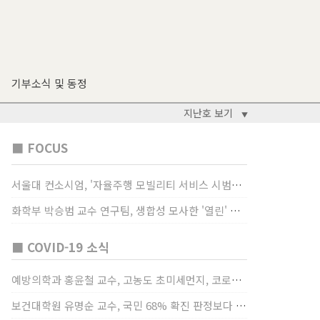
기부소식 및 동정
지난호 보기
▼
■ FOCUS
서울대 컨소시엄, '자율주행 모빌리티 서비스 시범사업' 수행
화학부 박승범 교수 연구팀, 생합성 모사한 '열린' 비타민 B3 합성법 개발
■ COVID-19 소식
예방의학과 홍윤철 교수, 고농도 초미세먼지, 코로나19 발병률·치명률 높인다
보건대학원 유명순 교수, 국민 68% 확진 판정보다 걸렸단 이유로 비난받는 걸 더 두려해