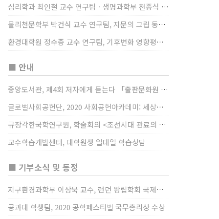
심리학과 최인철 교수 연구팀ㆍ생명과학부 천종식 교수 연구팀, 장내 마이크로바이옴과 정서적 웰빙간 관계 규명
물리천문학부 박건식 교수 연구팀, 지문의 그립 동작에서의 역할 및 원리 규명
환경대학원 정수종 교수 연구팀, 기후변화 영향평가 모형을 통해 기후변화에 따른 급격한 토양수분의 감소가 발생하는 지역과 시간을 규명
■ 안내
중앙도서관, 제4회 저자에게 듣는다 「출판문화원 저술강연 개최」(12/17)
글로벌사회공헌단, 2020 사회공헌아카데미: 세상을 바꾸는 가슴 따뜻한 나눔(12/23~24)
규장각한국학연구원, 학술회의 <조선시대 관료의 인사> (12/22)
교수학습개발센터, 대학원생 일대일 학습상담
■ 기부소식 및 동정
지구환경과학부 이상묵 교수, 런던 왕립학회 국제장애인의 날 기념 “전 세계 장애가 있는 과학자”에 소개
공과대 학생팀, 2020 공학페스티벌 국무총리상 수상