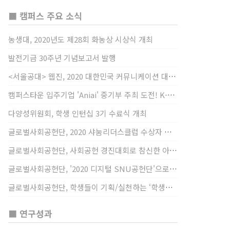
■ 캠퍼스 주요 소식
농생대, 2020년도 제28회 화농상 시상식 개최
발전기금 30주년 기념보고서 발행
<서울공대> 웹진, 2020 대한민국 커뮤니케이션 대상 창간사보 부문 최우수상 선정
캠퍼스타운 입주기업 'Aniai' 중기부 주최 도전! K-스타트업 대상 수상
다양성위원회, 학생 인턴십 3기 수료식 개최
글로벌사회공헌단, 2020 샤눔리더스클럽 수상자 시상
글로벌사회공헌단, 사회공헌 경진대회로 참신한 아이디어 발굴, 지원
글로벌사회공헌단, '2020 디지털 SNU공헌단'으로 새로운 사회공헌에 도전
글로벌사회공헌단, 학생들이 기획/실천하는 ‘학생사회공헌단 프로젝트’ 진행
■ 연구성과