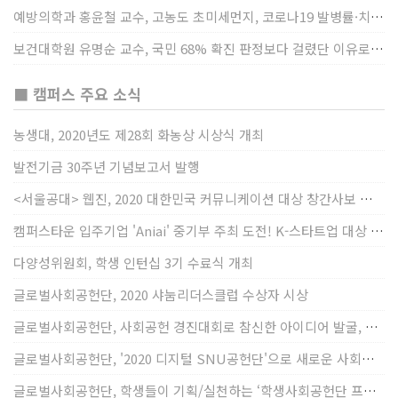
예방의학과 홍윤철 교수, 고농도 초미세먼지, 코로나19 발병률·치명률 높인다
보건대학원 유명순 교수, 국민 68% 확진 판정보다 걸렸단 이유로 비난받는 걸 더 두려해
■ 캠퍼스 주요 소식
농생대, 2020년도 제28회 화농상 시상식 개최
발전기금 30주년 기념보고서 발행
<서울공대> 웹진, 2020 대한민국 커뮤니케이션 대상 창간사보 부문 최우수상 선정
캠퍼스타운 입주기업 'Aniai' 중기부 주최 도전! K-스타트업 대상 수상
다양성위원회, 학생 인턴십 3기 수료식 개최
글로벌사회공헌단, 2020 샤눔리더스클럽 수상자 시상
글로벌사회공헌단, 사회공헌 경진대회로 참신한 아이디어 발굴, 지원
글로벌사회공헌단, '2020 디지털 SNU공헌단'으로 새로운 사회공헌에 도전
글로벌사회공헌단, 학생들이 기획/실천하는 ‘학생사회공헌단 프로젝트’ 진행