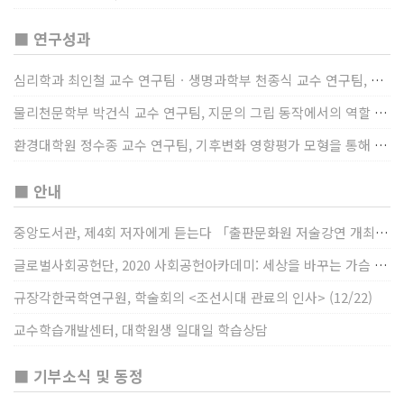
■ 연구성과
심리학과 최인철 교수 연구팀ㆍ생명과학부 천종식 교수 연구팀, 장내 마이크로바이옴과 정서적 웰빙간 관계 규명
물리천문학부 박건식 교수 연구팀, 지문의 그립 동작에서의 역할 및 원리 규명
환경대학원 정수종 교수 연구팀, 기후변화 영향평가 모형을 통해 기후변화에 따른 급격한 토양수분의 감소가 발생하는 지역과 시간을 규명
■ 안내
중앙도서관, 제4회 저자에게 듣는다 「출판문화원 저술강연 개최」(12/17)
글로벌사회공헌단, 2020 사회공헌아카데미: 세상을 바꾸는 가슴 따뜻한 나눔(12/23~24)
규장각한국학연구원, 학술회의 <조선시대 관료의 인사> (12/22)
교수학습개발센터, 대학원생 일대일 학습상담
■ 기부소식 및 동정