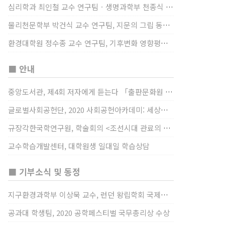
심리학과 최인철 교수 연구팀ㆍ생명과학부 천종식 교수 연구팀, 장내 마이크로바이옴과 정서적 웰빙간 관계 규명
물리천문학부 박건식 교수 연구팀, 지문의 그립 동작에서의 역할 및 원리 규명
환경대학원 정수종 교수 연구팀, 기후변화 영향평가 모형을 통해 기후변화에 따른 급격한 토양수분의 감소가 발생하는 지역과 시간을 규명
■ 안내
중앙도서관, 제4회 저자에게 듣는다 「출판문화원 저술강연 개최」(12/17)
글로벌사회공헌단, 2020 사회공헌아카데미: 세상을 바꾸는 가슴 따뜻한 나눔(12/23~24)
규장각한국학연구원, 학술회의 <조선시대 관료의 인사> (12/22)
교수학습개발센터, 대학원생 일대일 학습상담
■ 기부소식 및 동정
지구환경과학부 이상묵 교수, 런던 왕립학회 국제장애인의 날 기념 “전 세계 장애가 있는 과학자”에 소개
공과대 학생팀, 2020 공학페스티벌 국무총리상 수상