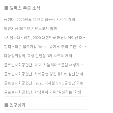
■ 캠퍼스 주요 소식
농생대, 2020년도 제28회 화농상 시상식 개최
발전기금 30주년 기념보고서 발행
<서울공대> 웹진, 2020 대한민국 커뮤니케이션 대상 창간사보 부문 최우수상 선정
캠퍼스타운 입주기업 'Aniai' 중기부 주최 도전! K-스타트업 대상 수상
다양성위원회, 학생 인턴십 3기 수료식 개최
글로벌사회공헌단, 2020 샤눔리더스클럽 수상자 시상
글로벌사회공헌단, 사회공헌 경진대회로 참신한 아이디어 발굴, 지원
글로벌사회공헌단, '2020 디지털 SNU공헌단'으로 새로운 사회공헌에 도전
글로벌사회공헌단, 학생들이 기획/실천하는 ‘학생사회공헌단 프로젝트’ 진행
■ 연구성과