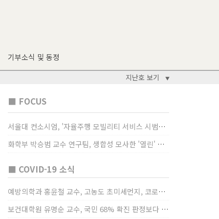
기부소식 및 동정
지난호 보기
▼
■ FOCUS
서울대 컨소시엄, '자율주행 모빌리티 서비스 시범사업' 수행
화학부 박승범 교수 연구팀, 생합성 모사한 '열린' 비타민 B3 합성법 개발
■ COVID-19 소식
예방의학과 홍윤철 교수, 고농도 초미세먼지, 코로나19 발병률·치명률 높인다
보건대학원 유명순 교수, 국민 68% 확진 판정보다 걸렸단 이유로 비난받는 걸 더 두려해