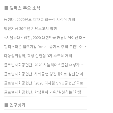
■ 캠퍼스 주요 소식
농생대, 2020년도 제28회 화농상 시상식 개최
발전기금 30주년 기념보고서 발행
<서울공대> 웹진, 2020 대한민국 커뮤니케이션 대상 창간사보 부문 최우수상 선정
캠퍼스타운 입주기업 'Aniai' 중기부 주최 도전! K-스타트업 대상 수상
다양성위원회, 학생 인턴십 3기 수료식 개최
글로벌사회공헌단, 2020 샤눔리더스클럽 수상자 시상
글로벌사회공헌단, 사회공헌 경진대회로 참신한 아이디어 발굴, 지원
글로벌사회공헌단, '2020 디지털 SNU공헌단'으로 새로운 사회공헌에 도전
글로벌사회공헌단, 학생들이 기획/실천하는 ‘학생사회공헌단 프로젝트’ 진행
■ 연구성과