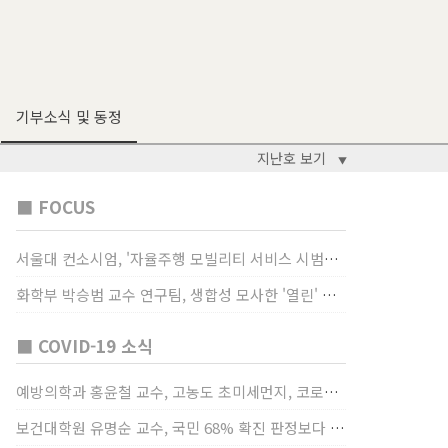
기부소식 및 동정
지난호 보기
▼
■ FOCUS
서울대 컨소시엄, '자율주행 모빌리티 서비스 시범사업' 수행
화학부 박승범 교수 연구팀, 생합성 모사한 '열린' 비타민 B3 합성법 개발
■ COVID-19 소식
예방의학과 홍윤철 교수, 고농도 초미세먼지, 코로나19 발병률·치명률 높인다
보건대학원 유명순 교수, 국민 68% 확진 판정보다 걸렸단 이유로 비난받는 걸 더 두려해