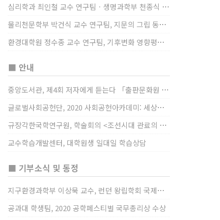
심리학과 최인철 교수 연구팀ㆍ생명과학부 천종식 교수 연구팀, 장내 마이크로바이옴과 정서적 웰빙간 관계 규명
물리천문학부 박건식 교수 연구팀, 지문의 그립 동작에서의 역할 및 원리 규명
환경대학원 정수종 교수 연구팀, 기후변화 영향평가 모형을 통해 기후변화에 따른 급격한 토양수분의 감소가 발생하는 지역과 시간을 규명
■ 안내
중앙도서관, 제4회 저자에게 듣는다 「출판문화원 저술강연 개최」(12/17)
글로벌사회공헌단, 2020 사회공헌아카데미: 세상을 바꾸는 가슴 따뜻한 나눔(12/23~24)
규장각한국학연구원, 학술회의 <조선시대 관료의 인사> (12/22)
교수학습개발센터, 대학원생 일대일 학습상담
■ 기부소식 및 동정
지구환경과학부 이상묵 교수, 런던 왕립학회 국제장애인의 날 기념 “전 세계 장애가 있는 과학자”에 소개
공과대 학생팀, 2020 공학페스티벌 국무총리상 수상