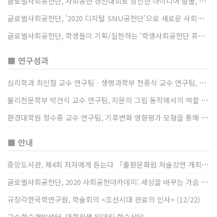
글로벌사회공헌단, 사회공헌 경진대회로 참신한 아이디어 발굴, 지원
글로벌사회공헌단, '2020 디지털 SNU공헌단'으로 새로운 사회공헌에 도전
글로벌사회공헌단, 학생들이 기획/실천하는 ‘학생사회공헌단 프로젝트’ 진행
■ 연구성과
심리학과 최인철 교수 연구팀ㆍ생명과학부 천종식 교수 연구팀, 장내 마이크로바이옴과 정서적 웰빙간 관계 규명
물리천문학부 박건식 교수 연구팀, 지문의 그립 동작에서의 역할 및 원리 규명
환경대학원 정수종 교수 연구팀, 기후변화 영향평가 모형을 통해 기후변화에 따른 급격한 토양수분의 감소가 발생하는 지역과 시간을 규명
■ 안내
중앙도서관, 제4회 저자에게 듣는다 「출판문화원 저술강연 개최」(12/17)
글로벌사회공헌단, 2020 사회공헌아카데미: 세상을 바꾸는 가슴 따뜻한 나눔(12/23~24)
규장각한국학연구원, 학술회의 <조선시대 관료의 인사> (12/22)
교수학습개발센터, 대학원생 일대일 학습상담