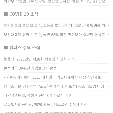
화학부 박승범 교수 연구팀, 생합성 모사한 '열린' 비타민 B3 합성법 개발
■ COVID-19 소식
예방의학과 홍윤철 교수, 고농도 초미세먼지, 코로나19 발병률·치명률 높인다
보건대학원 유명순 교수, 국민 68% 확진 판정보다 걸렸단 이유로 비난받는 걸 더 두려해
■ 캠퍼스 주요 소식
농생대, 2020년도 제28회 화농상 시상식 개최
발전기금 30주년 기념보고서 발행
<서울공대> 웹진, 2020 대한민국 커뮤니케이션 대상 창간사보 부문 최우수상 선정
캠퍼스타운 입주기업 'Aniai' 중기부 주최 도전! K-스타트업 대상 수상
다양성위원회, 학생 인턴십 3기 수료식 개최
글로벌사회공헌단, 2020 샤눔리더스클럽 수상자 시상