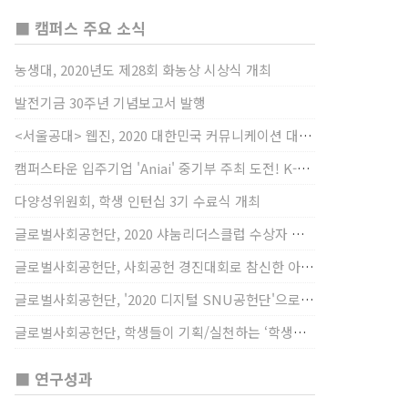
■ 캠퍼스 주요 소식
농생대, 2020년도 제28회 화농상 시상식 개최
발전기금 30주년 기념보고서 발행
<서울공대> 웹진, 2020 대한민국 커뮤니케이션 대상 창간사보 부문 최우수상 선정
캠퍼스타운 입주기업 'Aniai' 중기부 주최 도전! K-스타트업 대상 수상
다양성위원회, 학생 인턴십 3기 수료식 개최
글로벌사회공헌단, 2020 샤눔리더스클럽 수상자 시상
글로벌사회공헌단, 사회공헌 경진대회로 참신한 아이디어 발굴, 지원
글로벌사회공헌단, '2020 디지털 SNU공헌단'으로 새로운 사회공헌에 도전
글로벌사회공헌단, 학생들이 기획/실천하는 ‘학생사회공헌단 프로젝트’ 진행
■ 연구성과