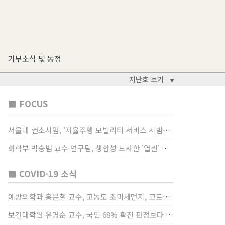
기부소식 및 동정
지난호 보기
▼
■ FOCUS
서울대 컨소시엄, '자율주행 모빌리티 서비스 시범사업' 수행
화학부 박승범 교수 연구팀, 생합성 모사한 '열린' 비타민 B3 합성법 개발
■ COVID-19 소식
예방의학과 홍윤철 교수, 고농도 초미세먼지, 코로나19 발병률·치명률 높인다
보건대학원 유명순 교수, 국민 68% 확진 판정보다 걸렸단 이유로 비난받는 걸 더 두려해