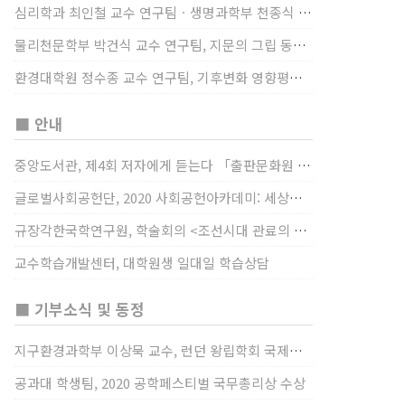
심리학과 최인철 교수 연구팀ㆍ생명과학부 천종식 교수 연구팀, 장내 마이크로바이옴과 정서적 웰빙간 관계 규명
물리천문학부 박건식 교수 연구팀, 지문의 그립 동작에서의 역할 및 원리 규명
환경대학원 정수종 교수 연구팀, 기후변화 영향평가 모형을 통해 기후변화에 따른 급격한 토양수분의 감소가 발생하는 지역과 시간을 규명
■ 안내
중앙도서관, 제4회 저자에게 듣는다 「출판문화원 저술강연 개최」(12/17)
글로벌사회공헌단, 2020 사회공헌아카데미: 세상을 바꾸는 가슴 따뜻한 나눔(12/23~24)
규장각한국학연구원, 학술회의 <조선시대 관료의 인사> (12/22)
교수학습개발센터, 대학원생 일대일 학습상담
■ 기부소식 및 동정
지구환경과학부 이상묵 교수, 런던 왕립학회 국제장애인의 날 기념 “전 세계 장애가 있는 과학자”에 소개
공과대 학생팀, 2020 공학페스티벌 국무총리상 수상