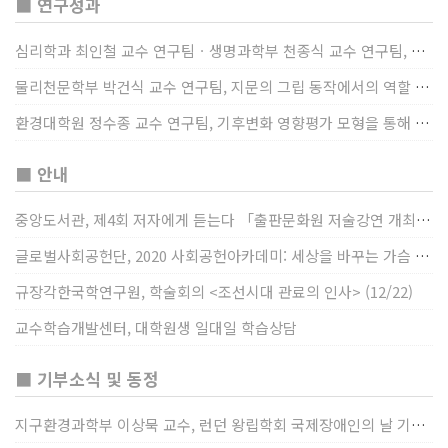
■ 연구성과
심리학과 최인철 교수 연구팀ㆍ생명과학부 천종식 교수 연구팀, 장내 마이크로바이옴과 정서적 웰빙간 관계 규명
물리천문학부 박건식 교수 연구팀, 지문의 그립 동작에서의 역할 및 원리 규명
환경대학원 정수종 교수 연구팀, 기후변화 영향평가 모형을 통해 기후변화에 따른 급격한 토양수분의 감소가 발생하는 지역과 시간을 규명
■ 안내
중앙도서관, 제4회 저자에게 듣는다 「출판문화원 저술강연 개최」(12/17)
글로벌사회공헌단, 2020 사회공헌아카데미: 세상을 바꾸는 가슴 따뜻한 나눔(12/23~24)
규장각한국학연구원, 학술회의 <조선시대 관료의 인사> (12/22)
교수학습개발센터, 대학원생 일대일 학습상담
■ 기부소식 및 동정
지구환경과학부 이상묵 교수, 런던 왕립학회 국제장애인의 날 기념 “전 세계 장애가 있는 과학자”에 소개