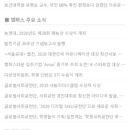
보건대학원 유명순 교수, 국민 68% 확진 판정보다 걸렸단 이유로 비난받는 걸 더 두려해
■ 캠퍼스 주요 소식
농생대, 2020년도 제28회 화농상 시상식 개최
발전기금 30주년 기념보고서 발행
<서울공대> 웹진, 2020 대한민국 커뮤니케이션 대상 창간사보 부문 최우수상 선정
캠퍼스타운 입주기업 'Aniai' 중기부 주최 도전! K-스타트업 대상 수상
다양성위원회, 학생 인턴십 3기 수료식 개최
글로벌사회공헌단, 2020 샤눔리더스클럽 수상자 시상
글로벌사회공헌단, 사회공헌 경진대회로 참신한 아이디어 발굴, 지원
글로벌사회공헌단, '2020 디지털 SNU공헌단'으로 새로운 사회공헌에 도전
글로벌사회공헌단, 학생들이 기획/실천하는 ‘학생사회공헌단 프로젝트’ 진행