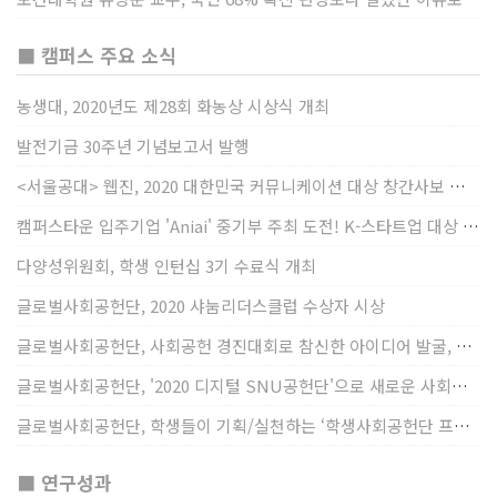
■ 캠퍼스 주요 소식
농생대, 2020년도 제28회 화농상 시상식 개최
발전기금 30주년 기념보고서 발행
<서울공대> 웹진, 2020 대한민국 커뮤니케이션 대상 창간사보 부문 최우수상 선정
캠퍼스타운 입주기업 'Aniai' 중기부 주최 도전! K-스타트업 대상 수상
다양성위원회, 학생 인턴십 3기 수료식 개최
글로벌사회공헌단, 2020 샤눔리더스클럽 수상자 시상
글로벌사회공헌단, 사회공헌 경진대회로 참신한 아이디어 발굴, 지원
글로벌사회공헌단, '2020 디지털 SNU공헌단'으로 새로운 사회공헌에 도전
글로벌사회공헌단, 학생들이 기획/실천하는 ‘학생사회공헌단 프로젝트’ 진행
■ 연구성과