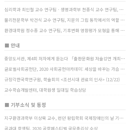
심리학과 최인철 교수 연구팀ㆍ생명과학부 천종식 교수 연구팀, 장내 마이크로바이옴과 정서적 웰빙간 관계 규명
물리천문학부 박건식 교수 연구팀, 지문의 그립 동작에서의 역할 및 원리 규명
환경대학원 정수종 교수 연구팀, 기후변화 영향평가 모형을 통해 기후변화에 따른 급격한 토양수분의 감소가 발생하는 지역과 시간을 규명
■ 안내
중앙도서관, 제4회 저자에게 듣는다 「출판문화원 저술강연 개최」(12/17)
글로벌사회공헌단, 2020 사회공헌아카데미: 세상을 바꾸는 가슴 따뜻한 나눔(12/23~24)
규장각한국학연구원, 학술회의 <조선시대 관료의 인사> (12/22)
교수학습개발센터, 대학원생 일대일 학습상담
■ 기부소식 및 동정
지구환경과학부 이상묵 교수, 런던 왕립학회 국제장애인의 날 기념 “전 세계 장애가 있는 과학자”에 소개
공과대 학생팀, 2020 공학페스티벌 국무총리상 수상