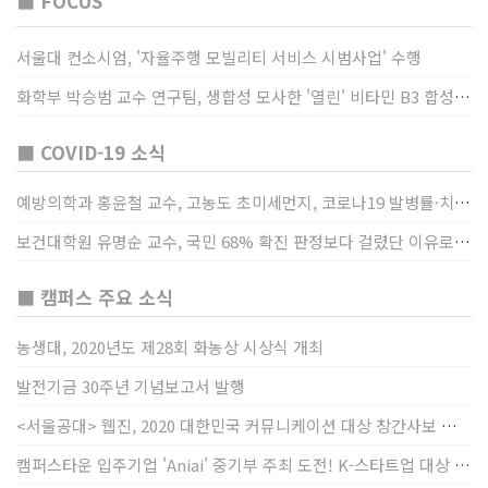
■ FOCUS
서울대 컨소시엄, '자율주행 모빌리티 서비스 시범사업' 수행
화학부 박승범 교수 연구팀, 생합성 모사한 '열린' 비타민 B3 합성법 개발
■ COVID-19 소식
예방의학과 홍윤철 교수, 고농도 초미세먼지, 코로나19 발병률·치명률 높인다
보건대학원 유명순 교수, 국민 68% 확진 판정보다 걸렸단 이유로 비난받는 걸 더 두려해
■ 캠퍼스 주요 소식
농생대, 2020년도 제28회 화농상 시상식 개최
발전기금 30주년 기념보고서 발행
<서울공대> 웹진, 2020 대한민국 커뮤니케이션 대상 창간사보 부문 최우수상 선정
캠퍼스타운 입주기업 'Aniai' 중기부 주최 도전! K-스타트업 대상 수상