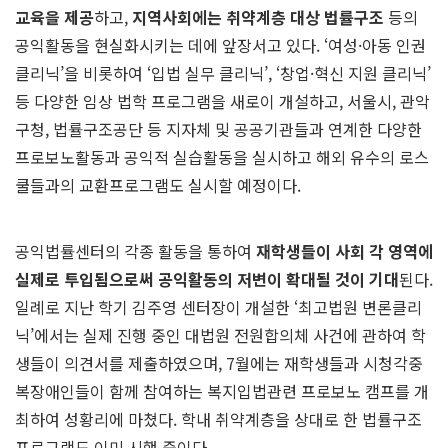
교육을 제공
하고,
지역사회에는 취약계층 대상 법률구조
등의
공익활동을 현실화시키는 데에 앞장서고 있다. ‘여성·아동 인권
클리닉’을 비롯하여 ‘입법 실무 클리닉’, ‘창업·혁신 지원 클리닉’
등 다양한 임상 법학 프로그램을 새로이 개설하고, 서울시, 관악
구청, 법률구조공단 등 지자체 및 공공기관들과 연계한 다양한
프로보노활동과 공익적 실습활동을 실시하고 해외 유수의 로스
쿨들과의 교환프로그램도 실시할 예정이다.
공익법률센터의 각종 활동을 통하여
재학생들이 사회 각 영역에
실제로 투입됨으로써 공익활동의 저변이 확대될 것이 기대
된다.
일례로 지난 학기 김주영 센터장이 개설한 ‘최고법원 변론클리
닉’에서는 실제 진행 중인 대법원 전원합의체 사건에 관하여 학
생들이 의견서를 제출하였으며, 7월에는 재학생들과 시청각중
복장애인들이 함께 참여하는 복지입법관련 프로보노 캠프를 개
최하여 성황리에 마쳤다. 학내 취약계층을 상대로 한 법률구조
프로그램도 이미 시행 중이다.