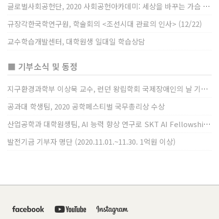
글로벌사회공헌단, 2020 사회공헌아카데미: 세상을 바꾸는 가슴 따뜻한 나눔(12/23~24)
규장각한국학연구원, 학술회의 <조선시대 관료의 인사> (12/22)
교수학습개발센터, 대학원생 일대일 학습상담
■ 기부소식 및 동정
지구환경과학부 이상묵 교수, 런던 왕립학회 국제장애인의 날 기념 “전 세계 장애가 있는 과학자”에 소개
공과대 학생팀, 2020 공학페스티벌 국무총리상 수상
산업공학과 대학원생팀, AI 능력 향상 연구로 SKT AI Fellowship 2기 최우수팀 선정
발전기금 기부자 명단 (2020.11.01.~11.30. 1억원 이상)