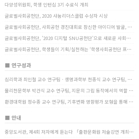
다양성위원회, 학생 인턴십 3기 수료식 개최
글로벌사회공헌단, 2020 샤눔리더스클럽 수상자 시상
글로벌사회공헌단, 사회공헌 경진대회로 참신한 아이디어 발굴, 지원
글로벌사회공헌단, '2020 디지털 SNU공헌단'으로 새로운 사회공헌에 도전
글로벌사회공헌단, 학생들이 기획/실천하는 ‘학생사회공헌단 프로젝트’ 진행
■ 연구성과
심리학과 최인철 교수 연구팀ㆍ생명과학부 천종식 교수 연구팀, 장내 마이크로바이옴과 정서적 웰빙간 관계 규명
물리천문학부 박건식 교수 연구팀, 지문의 그립 동작에서의 역할 및 원리 규명
환경대학원 정수종 교수 연구팀, 기후변화 영향평가 모형을 통해 기후변화에 따른 급격한 토양수분의 감소가 발생하는 지역과 시간을 규명
■ 안내
중앙도서관, 제4회 저자에게 듣는다 「출판문화원 저술강연 개최」(12/17)