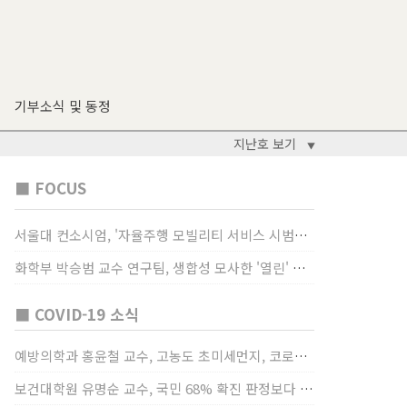
기부소식 및 동정
지난호 보기
▼
■ FOCUS
서울대 컨소시엄, '자율주행 모빌리티 서비스 시범사업' 수행
화학부 박승범 교수 연구팀, 생합성 모사한 '열린' 비타민 B3 합성법 개발
■ COVID-19 소식
예방의학과 홍윤철 교수, 고농도 초미세먼지, 코로나19 발병률·치명률 높인다
보건대학원 유명순 교수, 국민 68% 확진 판정보다 걸렸단 이유로 비난받는 걸 더 두려해