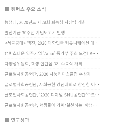
■ 캠퍼스 주요 소식
농생대, 2020년도 제28회 화농상 시상식 개최
발전기금 30주년 기념보고서 발행
<서울공대> 웹진, 2020 대한민국 커뮤니케이션 대상 창간사보 부문 최우수상 선정
캠퍼스타운 입주기업 'Aniai' 중기부 주최 도전! K-스타트업 대상 수상
다양성위원회, 학생 인턴십 3기 수료식 개최
글로벌사회공헌단, 2020 샤눔리더스클럽 수상자 시상
글로벌사회공헌단, 사회공헌 경진대회로 참신한 아이디어 발굴, 지원
글로벌사회공헌단, '2020 디지털 SNU공헌단'으로 새로운 사회공헌에 도전
글로벌사회공헌단, 학생들이 기획/실천하는 ‘학생사회공헌단 프로젝트’ 진행
■ 연구성과