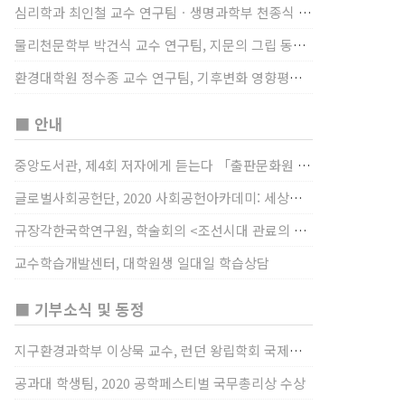
심리학과 최인철 교수 연구팀ㆍ생명과학부 천종식 교수 연구팀, 장내 마이크로바이옴과 정서적 웰빙간 관계 규명
물리천문학부 박건식 교수 연구팀, 지문의 그립 동작에서의 역할 및 원리 규명
환경대학원 정수종 교수 연구팀, 기후변화 영향평가 모형을 통해 기후변화에 따른 급격한 토양수분의 감소가 발생하는 지역과 시간을 규명
■ 안내
중앙도서관, 제4회 저자에게 듣는다 「출판문화원 저술강연 개최」(12/17)
글로벌사회공헌단, 2020 사회공헌아카데미: 세상을 바꾸는 가슴 따뜻한 나눔(12/23~24)
규장각한국학연구원, 학술회의 <조선시대 관료의 인사> (12/22)
교수학습개발센터, 대학원생 일대일 학습상담
■ 기부소식 및 동정
지구환경과학부 이상묵 교수, 런던 왕립학회 국제장애인의 날 기념 “전 세계 장애가 있는 과학자”에 소개
공과대 학생팀, 2020 공학페스티벌 국무총리상 수상