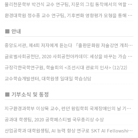
물리천문학부 박건식 교수 연구팀, 지문의 그립 동작에서의 역할 및 원리 규명
환경대학원 정수종 교수 연구팀, 기후변화 영향평가 모형을 통해 기후변화에 따른 급격한 토양수분의 감소가 발생하는 지역과 시간을 규명
■ 안내
중앙도서관, 제4회 저자에게 듣는다 「출판문화원 저술강연 개최」(12/17)
글로벌사회공헌단, 2020 사회공헌아카데미: 세상을 바꾸는 가슴 따뜻한 나눔(12/23~24)
규장각한국학연구원, 학술회의 <조선시대 관료의 인사> (12/22)
교수학습개발센터, 대학원생 일대일 학습상담
■ 기부소식 및 동정
지구환경과학부 이상묵 교수, 런던 왕립학회 국제장애인의 날 기념 “전 세계 장애가 있는 과학자”에 소개
공과대 학생팀, 2020 공학페스티벌 국무총리상 수상
산업공학과 대학원생팀, AI 능력 향상 연구로 SKT AI Fellowship 2기 최우수팀 선정