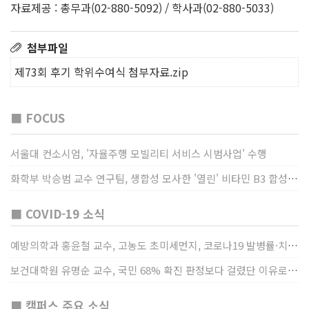
자료제공 : 총무과(02-880-5092) / 학사과(02-880-5033)
첨부파일
제73회 후기 학위수여식 첨부자료.zip
■ FOCUS
서울대 컨소시엄, '자율주행 모빌리티 서비스 시범사업' 수행
화학부 박승범 교수 연구팀, 생합성 모사한 '열린' 비타민 B3 합성법 개발
■ COVID-19 소식
예방의학과 홍윤철 교수, 고농도 초미세먼지, 코로나19 발병률·치명률 높인다
보건대학원 유명순 교수, 국민 68% 확진 판정보다 걸렸단 이유로 비난받는 걸 더 두려해
■ 캠퍼스 주요 소식