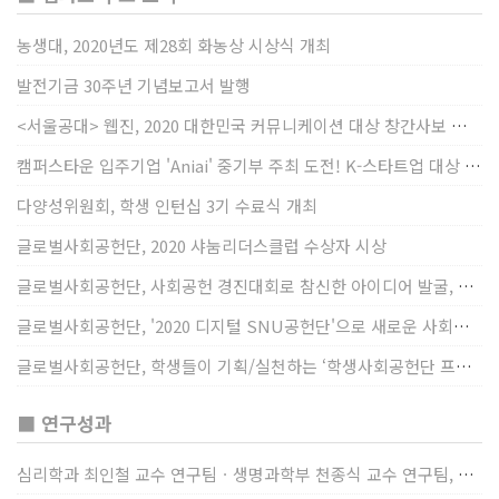
농생대, 2020년도 제28회 화농상 시상식 개최
발전기금 30주년 기념보고서 발행
<서울공대> 웹진, 2020 대한민국 커뮤니케이션 대상 창간사보 부문 최우수상 선정
캠퍼스타운 입주기업 'Aniai' 중기부 주최 도전! K-스타트업 대상 수상
다양성위원회, 학생 인턴십 3기 수료식 개최
글로벌사회공헌단, 2020 샤눔리더스클럽 수상자 시상
글로벌사회공헌단, 사회공헌 경진대회로 참신한 아이디어 발굴, 지원
글로벌사회공헌단, '2020 디지털 SNU공헌단'으로 새로운 사회공헌에 도전
글로벌사회공헌단, 학생들이 기획/실천하는 ‘학생사회공헌단 프로젝트’ 진행
■ 연구성과
심리학과 최인철 교수 연구팀ㆍ생명과학부 천종식 교수 연구팀, 장내 마이크로바이옴과 정서적 웰빙간 관계 규명