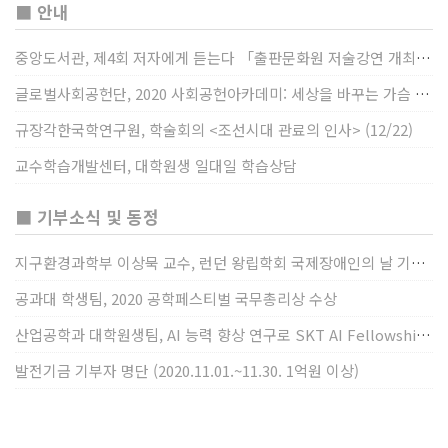
■ 안내
중앙도서관, 제4회 저자에게 듣는다 「출판문화원 저술강연 개최」(12/17)
글로벌사회공헌단, 2020 사회공헌아카데미: 세상을 바꾸는 가슴 따뜻한 나눔(12/23~24)
규장각한국학연구원, 학술회의 <조선시대 관료의 인사> (12/22)
교수학습개발센터, 대학원생 일대일 학습상담
■ 기부소식 및 동정
지구환경과학부 이상묵 교수, 런던 왕립학회 국제장애인의 날 기념 “전 세계 장애가 있는 과학자”에 소개
공과대 학생팀, 2020 공학페스티벌 국무총리상 수상
산업공학과 대학원생팀, AI 능력 향상 연구로 SKT AI Fellowship 2기 최우수팀 선정
발전기금 기부자 명단 (2020.11.01.~11.30. 1억원 이상)