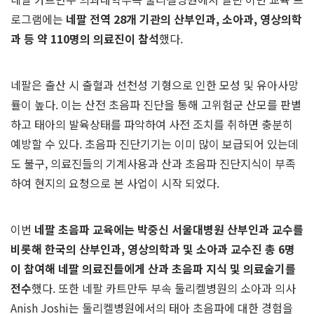
로그램에는
네팔 전역
28
개 기관의 산부인과
,
소아과
,
영상의학
과 등
약
110
명의 의료진이
참석
했다.
네팔은 출산 시 출혈과 선천성 기형으로 인한 모성 및 유아사망
률이 높다. 이는 산전 초음파 진단을 통해 고위험군 산모를 판별
하고 태아의 발육상태를 파악하여 사전 조치를 취하면 충분히
예방할 수 있다. 초음파 진단기기는 이미 많이 보급되어 있는데
도 불구, 의료진들의 기계사용과 산과 초음파 진단지식이 부족
하여 현지의 요청으로 본 사업이 시작 되었다.
이번
네팔 초음파 교육에는 박중신 서울대병원 산부인과 교수를
비롯해 한국의
산부인과
,
영상의학과 및 소아과 교수진 총
6
명
이 참여해 네팔 의료진들에게 산과
초음파 지식 및 의료술기를
전수
했다. 또한 네팔 카트만두 부속 둘리켈병원의 소아과 의사
Anish Joshi는 둘리켈병원에서의 태아 초음파에 대한 경험을