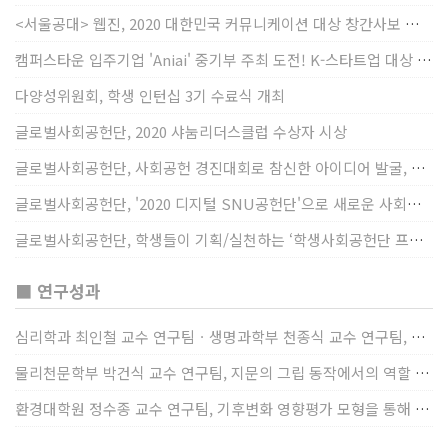
<서울공대> 웹진, 2020 대한민국 커뮤니케이션 대상 창간사보 부문 최우수상 선정
캠퍼스타운 입주기업 'Aniai' 중기부 주최 도전! K-스타트업 대상 수상
다양성위원회, 학생 인턴십 3기 수료식 개최
글로벌사회공헌단, 2020 샤눔리더스클럽 수상자 시상
글로벌사회공헌단, 사회공헌 경진대회로 참신한 아이디어 발굴, 지원
글로벌사회공헌단, '2020 디지털 SNU공헌단'으로 새로운 사회공헌에 도전
글로벌사회공헌단, 학생들이 기획/실천하는 ‘학생사회공헌단 프로젝트’ 진행
■ 연구성과
심리학과 최인철 교수 연구팀ㆍ생명과학부 천종식 교수 연구팀, 장내 마이크로바이옴과 정서적 웰빙간 관계 규명
물리천문학부 박건식 교수 연구팀, 지문의 그립 동작에서의 역할 및 원리 규명
환경대학원 정수종 교수 연구팀, 기후변화 영향평가 모형을 통해 기후변화에 따른 급격한 토양수분의 감소가 발생하는 지역과 시간을 규명