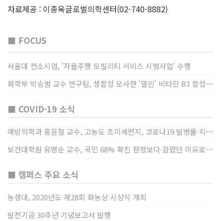
자료제공 : 이종욱글로벌의학센터(02-740-8882)
■ FOCUS
서울대 컨소시엄, '자율주행 모빌리티 서비스 시범사업' 수행
화학부 박승범 교수 연구팀, 생합성 모사한 '열린' 비타민 B3 합성법 개발
■ COVID-19 소식
예방의학과 홍윤철 교수, 고농도 초미세먼지, 코로나19 발병률·치명률 높인다
보건대학원 유명순 교수, 국민 68% 확진 판정보다 걸렸단 이유로 비난받는 걸 더 두려해
■ 캠퍼스 주요 소식
농생대, 2020년도 제28회 화농상 시상식 개최
발전기금 30주년 기념보고서 발행