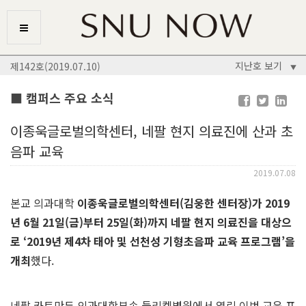
지난호 보기
제142호(2019.07.10)
▼
■ 캠퍼스 주요 소식
이종욱글로벌의학센터, 네팔 현지 의료진에 산과 초
음파 교육
2019.07.08
본교 의과대학
이종욱글로벌의학센터
(
김웅한 센터장
)
가
2019
년
6
월
21
일
(
금
)
부터
25
일
(
화
)
까지 네팔 현지 의료진을 대상으
로
‘2019
년 제
4
차 태아 및 선천성 기형초음파 교육 프로그램
’
을
개최
했다.
네팔 카트만두 의과대학부속 둘리켈병원에서 열린 이번 교육 프