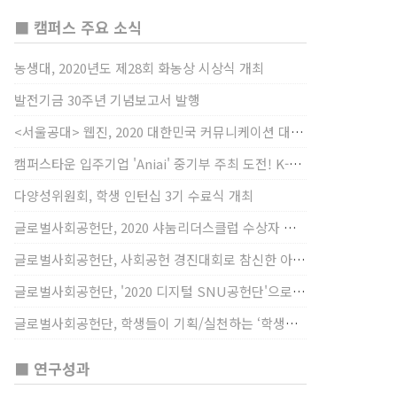
■ 캠퍼스 주요 소식
농생대, 2020년도 제28회 화농상 시상식 개최
발전기금 30주년 기념보고서 발행
<서울공대> 웹진, 2020 대한민국 커뮤니케이션 대상 창간사보 부문 최우수상 선정
캠퍼스타운 입주기업 'Aniai' 중기부 주최 도전! K-스타트업 대상 수상
다양성위원회, 학생 인턴십 3기 수료식 개최
글로벌사회공헌단, 2020 샤눔리더스클럽 수상자 시상
글로벌사회공헌단, 사회공헌 경진대회로 참신한 아이디어 발굴, 지원
글로벌사회공헌단, '2020 디지털 SNU공헌단'으로 새로운 사회공헌에 도전
글로벌사회공헌단, 학생들이 기획/실천하는 ‘학생사회공헌단 프로젝트’ 진행
■ 연구성과