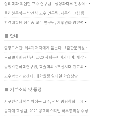
심리학과 최인철 교수 연구팀ㆍ생명과학부 천종식 교수 연구팀, 장내 마이크로바이옴과 정서적 웰빙간 관계 규명
물리천문학부 박건식 교수 연구팀, 지문의 그립 동작에서의 역할 및 원리 규명
환경대학원 정수종 교수 연구팀, 기후변화 영향평가 모형을 통해 기후변화에 따른 급격한 토양수분의 감소가 발생하는 지역과 시간을 규명
■ 안내
중앙도서관, 제4회 저자에게 듣는다 「출판문화원 저술강연 개최」(12/17)
글로벌사회공헌단, 2020 사회공헌아카데미: 세상을 바꾸는 가슴 따뜻한 나눔(12/23~24)
규장각한국학연구원, 학술회의 <조선시대 관료의 인사> (12/22)
교수학습개발센터, 대학원생 일대일 학습상담
■ 기부소식 및 동정
지구환경과학부 이상묵 교수, 런던 왕립학회 국제장애인의 날 기념 “전 세계 장애가 있는 과학자”에 소개
공과대 학생팀, 2020 공학페스티벌 국무총리상 수상