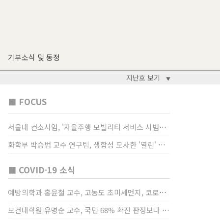
기부소식 및 동정
지난호 보기
▼
■ FOCUS
서울대 컨소시엄, '자율주행 모빌리티 서비스 시범사업' 수행
화학부 박승범 교수 연구팀, 생합성 모사한 '열린' 비타민 B3 합성법 개발
■ COVID-19 소식
예방의학과 홍윤철 교수, 고농도 초미세먼지, 코로나19 발병률·치명률 높인다
보건대학원 유명순 교수, 국민 68% 확진 판정보다 걸렸단 이유로 비난받는 걸 더 두려해