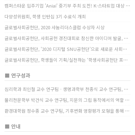
캠퍼스타운 입주기업 'Aniai' 중기부 주최 도전! K-스타트업 대상 수상
다양성위원회, 학생 인턴십 3기 수료식 개최
글로벌사회공헌단, 2020 샤눔리더스클럽 수상자 시상
글로벌사회공헌단, 사회공헌 경진대회로 참신한 아이디어 발굴, 지원
글로벌사회공헌단, '2020 디지털 SNU공헌단'으로 새로운 사회공헌에 도전
글로벌사회공헌단, 학생들이 기획/실천하는 ‘학생사회공헌단 프로젝트’ 진행
■ 연구성과
심리학과 최인철 교수 연구팀ㆍ생명과학부 천종식 교수 연구팀, 장내 마이크로바이옴과 정서적 웰빙간 관계 규명
물리천문학부 박건식 교수 연구팀, 지문의 그립 동작에서의 역할 및 원리 규명
환경대학원 정수종 교수 연구팀, 기후변화 영향평가 모형을 통해 기후변화에 따른 급격한 토양수분의 감소가 발생하는 지역과 시간을 규명
■ 안내