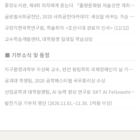
중앙도서관, 제4회 저자에게 듣는다 「출판문화원 저술강연 개최」(12/17)
글로벌사회공헌단, 2020 사회공헌아카데미: 세상을 바꾸는 가슴 따뜻한 나눔(12/23~24)
규장각한국학연구원, 학술회의 <조선시대 관료의 인사> (12/22)
교수학습개발센터, 대학원생 일대일 학습상담
■ 기부소식 및 동정
지구환경과학부 이상묵 교수, 런던 왕립학회 국제장애인의 날 기념 “전 세계 장애가 있는 과학자”에 소개
공과대 학생팀, 2020 공학페스티벌 국무총리상 수상
산업공학과 대학원생팀, AI 능력 향상 연구로 SKT AI Fellowship 2기 최우수팀 선정
발전기금 기부자 명단 (2020.11.01.~11.30. 1억원 이상)