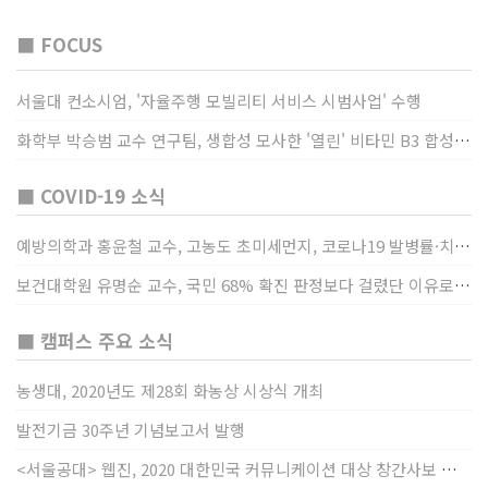
■ FOCUS
서울대 컨소시엄, '자율주행 모빌리티 서비스 시범사업' 수행
화학부 박승범 교수 연구팀, 생합성 모사한 '열린' 비타민 B3 합성법 개발
■ COVID-19 소식
예방의학과 홍윤철 교수, 고농도 초미세먼지, 코로나19 발병률·치명률 높인다
보건대학원 유명순 교수, 국민 68% 확진 판정보다 걸렸단 이유로 비난받는 걸 더 두려해
■ 캠퍼스 주요 소식
농생대, 2020년도 제28회 화농상 시상식 개최
발전기금 30주년 기념보고서 발행
<서울공대> 웹진, 2020 대한민국 커뮤니케이션 대상 창간사보 부문 최우수상 선정