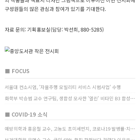
의 작품들과 책표지 디자인 그림책으로 이루어진 이번 전시회에
구성원들의 많은 관심과 참여가 있기를 기대한다.
자료 문의: 기획홍보실(담당: 박선희, 880-5285)
■ FOCUS
서울대 컨소시엄, '자율주행 모빌리티 서비스 시범사업' 수행
화학부 박승범 교수 연구팀, 생합성 모사한 '열린' 비타민 B3 합성법 개발
■ COVID-19 소식
예방의학과 홍윤철 교수, 고농도 초미세먼지, 코로나19 발병률·치명률 높인다
보건대학원 유명순 교수, 국민 68% 확진 판정보다 걸렸단 이유로 비난받는 걸 더 두려해