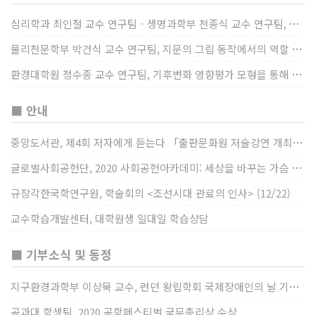
심리학과 최인철 교수 연구팀ㆍ생명과학부 천종식 교수 연구팀, 장내 마이크로바이옴과 정서적 웰빙간 관계 규명
물리천문학부 박건식 교수 연구팀, 지문의 그립 동작에서의 역할 및 원리 규명
환경대학원 정수종 교수 연구팀, 기후변화 영향평가 모형을 통해 기후변화에 따른 급격한 토양수분의 감소가 발생하는 지역과 시간을 규명
■ 안내
중앙도서관, 제4회 저자에게 듣는다 「출판문화원 저술강연 개최」(12/17)
글로벌사회공헌단, 2020 사회공헌아카데미: 세상을 바꾸는 가슴 따뜻한 나눔(12/23~24)
규장각한국학연구원, 학술회의 <조선시대 관료의 인사> (12/22)
교수학습개발센터, 대학원생 일대일 학습상담
■ 기부소식 및 동정
지구환경과학부 이상묵 교수, 런던 왕립학회 국제장애인의 날 기념 “전 세계 장애가 있는 과학자”에 소개
공과대 학생팀, 2020 공학페스티벌 국무총리상 수상