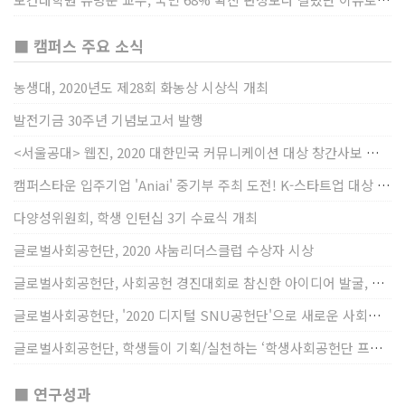
■ 캠퍼스 주요 소식
농생대, 2020년도 제28회 화농상 시상식 개최
발전기금 30주년 기념보고서 발행
<서울공대> 웹진, 2020 대한민국 커뮤니케이션 대상 창간사보 부문 최우수상 선정
캠퍼스타운 입주기업 'Aniai' 중기부 주최 도전! K-스타트업 대상 수상
다양성위원회, 학생 인턴십 3기 수료식 개최
글로벌사회공헌단, 2020 샤눔리더스클럽 수상자 시상
글로벌사회공헌단, 사회공헌 경진대회로 참신한 아이디어 발굴, 지원
글로벌사회공헌단, '2020 디지털 SNU공헌단'으로 새로운 사회공헌에 도전
글로벌사회공헌단, 학생들이 기획/실천하는 ‘학생사회공헌단 프로젝트’ 진행
■ 연구성과