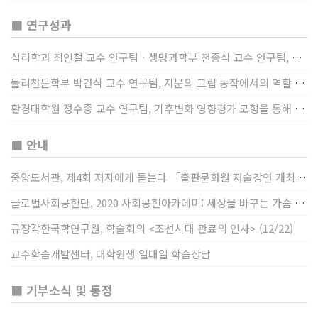
■ 연구성과
심리학과 최인철 교수 연구팀ㆍ생명과학부 천종식 교수 연구팀, 장내 마이크로바이옴과 정서적 웰빙간 관계 규명
물리천문학부 박건식 교수 연구팀, 지문의 그립 동작에서의 역할 및 원리 규명
환경대학원 정수종 교수 연구팀, 기후변화 영향평가 모형을 통해 기후변화에 따른 급격한 토양수분의 감소가 발생하는 지역과 시간을 규명
■ 안내
중앙도서관, 제4회 저자에게 듣는다 「출판문화원 저술강연 개최」(12/17)
글로벌사회공헌단, 2020 사회공헌아카데미: 세상을 바꾸는 가슴 따뜻한 나눔(12/23~24)
규장각한국학연구원, 학술회의 <조선시대 관료의 인사> (12/22)
교수학습개발센터, 대학원생 일대일 학습상담
■ 기부소식 및 동정