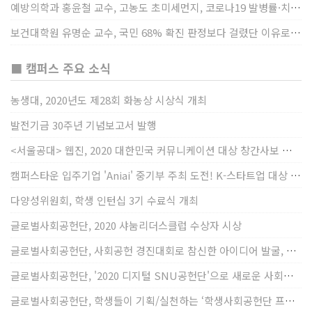
예방의학과 홍윤철 교수, 고농도 초미세먼지, 코로나19 발병률·치명률 높인다
보건대학원 유명순 교수, 국민 68% 확진 판정보다 걸렸단 이유로 비난받는 걸 더 두려해
■ 캠퍼스 주요 소식
농생대, 2020년도 제28회 화농상 시상식 개최
발전기금 30주년 기념보고서 발행
<서울공대> 웹진, 2020 대한민국 커뮤니케이션 대상 창간사보 부문 최우수상 선정
캠퍼스타운 입주기업 'Aniai' 중기부 주최 도전! K-스타트업 대상 수상
다양성위원회, 학생 인턴십 3기 수료식 개최
글로벌사회공헌단, 2020 샤눔리더스클럽 수상자 시상
글로벌사회공헌단, 사회공헌 경진대회로 참신한 아이디어 발굴, 지원
글로벌사회공헌단, '2020 디지털 SNU공헌단'으로 새로운 사회공헌에 도전
글로벌사회공헌단, 학생들이 기획/실천하는 ‘학생사회공헌단 프로젝트’ 진행