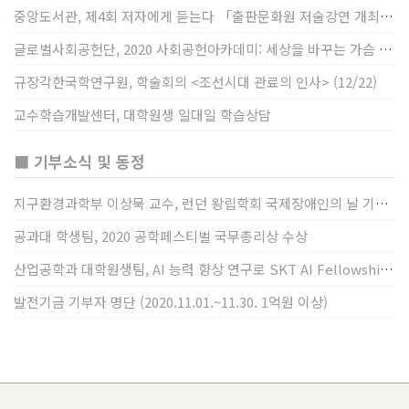
중앙도서관, 제4회 저자에게 듣는다 「출판문화원 저술강연 개최」(12/17)
글로벌사회공헌단, 2020 사회공헌아카데미: 세상을 바꾸는 가슴 따뜻한 나눔(12/23~24)
규장각한국학연구원, 학술회의 <조선시대 관료의 인사> (12/22)
교수학습개발센터, 대학원생 일대일 학습상담
■ 기부소식 및 동정
지구환경과학부 이상묵 교수, 런던 왕립학회 국제장애인의 날 기념 “전 세계 장애가 있는 과학자”에 소개
공과대 학생팀, 2020 공학페스티벌 국무총리상 수상
산업공학과 대학원생팀, AI 능력 향상 연구로 SKT AI Fellowship 2기 최우수팀 선정
발전기금 기부자 명단 (2020.11.01.~11.30. 1억원 이상)