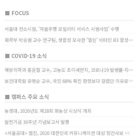
■ FOCUS
서울대 컨소시엄, '자율주행 모빌리티 서비스 시범사업' 수행
화학부 박승범 교수 연구팀, 생합성 모사한 '열린' 비타민 B3 합성법 개발
■ COVID-19 소식
예방의학과 홍윤철 교수, 고농도 초미세먼지, 코로나19 발병률·치명률 높인다
보건대학원 유명순 교수, 국민 68% 확진 판정보다 걸렸단 이유로 비난받는 걸 더 두려해
■ 캠퍼스 주요 소식
농생대, 2020년도 제28회 화농상 시상식 개최
발전기금 30주년 기념보고서 발행
<서울공대> 웹진, 2020 대한민국 커뮤니케이션 대상 창간사보 부문 최우수상 선정