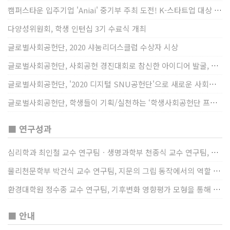
캠퍼스타운 입주기업 'Aniai' 중기부 주최 도전! K-스타트업 대상 수상
다양성위원회, 학생 인턴십 3기 수료식 개최
글로벌사회공헌단, 2020 샤눔리더스클럽 수상자 시상
글로벌사회공헌단, 사회공헌 경진대회로 참신한 아이디어 발굴, 지원
글로벌사회공헌단, '2020 디지털 SNU공헌단'으로 새로운 사회공헌에 도전
글로벌사회공헌단, 학생들이 기획/실천하는 ‘학생사회공헌단 프로젝트’ 진행
■ 연구성과
심리학과 최인철 교수 연구팀ㆍ생명과학부 천종식 교수 연구팀, 장내 마이크로바이옴과 정서적 웰빙간 관계 규명
물리천문학부 박건식 교수 연구팀, 지문의 그립 동작에서의 역할 및 원리 규명
환경대학원 정수종 교수 연구팀, 기후변화 영향평가 모형을 통해 기후변화에 따른 급격한 토양수분의 감소가 발생하는 지역과 시간을 규명
■ 안내