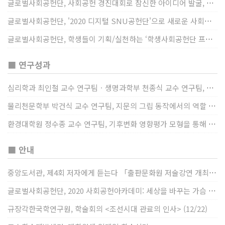
글로벌사회공헌단, 사회공헌 경진대회로 참신한 아이디어 발굴, 지원
글로벌사회공헌단, '2020 디지털 SNU공헌단'으로 새로운 사회공헌에 도전
글로벌사회공헌단, 학생들이 기획/실천하는 ‘학생사회공헌단 프로젝트’ 진행
■ 연구성과
심리학과 최인철 교수 연구팀ㆍ생명과학부 천종식 교수 연구팀, 장내 마이크로바이옴과 정서적 웰빙간 관계 규명
물리천문학부 박건식 교수 연구팀, 지문의 그립 동작에서의 역할 및 원리 규명
환경대학원 정수종 교수 연구팀, 기후변화 영향평가 모형을 통해 기후변화에 따른 급격한 토양수분의 감소가 발생하는 지역과 시간을 규명
■ 안내
중앙도서관, 제4회 저자에게 듣는다 「출판문화원 저술강연 개최」(12/17)
글로벌사회공헌단, 2020 사회공헌아카데미: 세상을 바꾸는 가슴 따뜻한 나눔(12/23~24)
규장각한국학연구원, 학술회의 <조선시대 관료의 인사> (12/22)