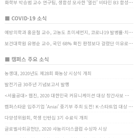
화학부 박승범 교수 연구팀, 생합성 모사한 '열린' 비타민 B3 합성법 개발
■ COVID-19 소식
예방의학과 홍윤철 교수, 고농도 초미세먼지, 코로나19 발병률·치명률 높인다
보건대학원 유명순 교수, 국민 68% 확진 판정보다 걸렸단 이유로 비난받는 걸 더 두려해
■ 캠퍼스 주요 소식
농생대, 2020년도 제28회 화농상 시상식 개최
발전기금 30주년 기념보고서 발행
<서울공대> 웹진, 2020 대한민국 커뮤니케이션 대상 창간사보 부문 최우수상 선정
캠퍼스타운 입주기업 'Aniai' 중기부 주최 도전! K-스타트업 대상 수상
다양성위원회, 학생 인턴십 3기 수료식 개최
글로벌사회공헌단, 2020 샤눔리더스클럽 수상자 시상