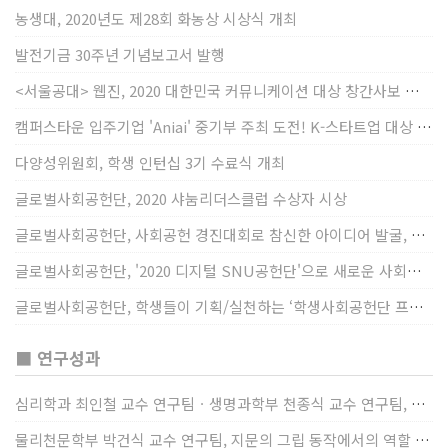
농생대, 2020년도 제28회 화농상 시상식 개최
발전기금 30주년 기념보고서 발행
<서울공대> 웹진, 2020 대한민국 커뮤니케이션 대상 창간사보 부문 최우수상 선정
캠퍼스타운 입주기업 'Aniai' 중기부 주최 도전! K-스타트업 대상 수상
다양성위원회, 학생 인턴십 3기 수료식 개최
글로벌사회공헌단, 2020 샤눔리더스클럽 수상자 시상
글로벌사회공헌단, 사회공헌 경진대회로 참신한 아이디어 발굴, 지원
글로벌사회공헌단, '2020 디지털 SNU공헌단'으로 새로운 사회공헌에 도전
글로벌사회공헌단, 학생들이 기획/실천하는 ‘학생사회공헌단 프로젝트’ 진행
■ 연구성과
심리학과 최인철 교수 연구팀ㆍ생명과학부 천종식 교수 연구팀, 장내 마이크로바이옴과 정서적 웰빙간 관계 규명
물리천문학부 박건식 교수 연구팀, 지문의 그립 동작에서의 역할 및 원리 규명