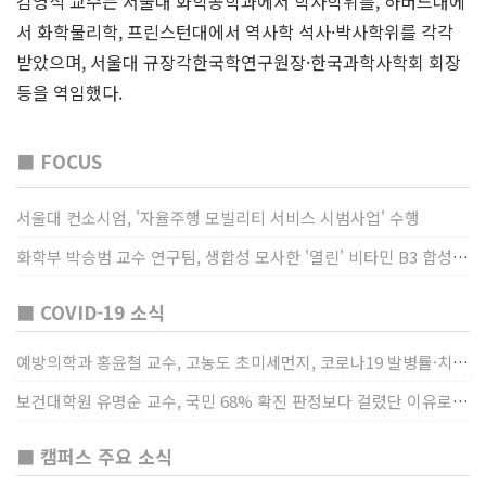
김영식 교수는 서울대 화학공학과에서 학사학위를, 하버드대에
서 화학물리학, 프린스턴대에서 역사학 석사·박사학위를 각각
받았으며, 서울대 규장각한국학연구원장·한국과학사학회 회장
등을 역임했다.
■ FOCUS
서울대 컨소시엄, '자율주행 모빌리티 서비스 시범사업' 수행
화학부 박승범 교수 연구팀, 생합성 모사한 '열린' 비타민 B3 합성법 개발
■ COVID-19 소식
예방의학과 홍윤철 교수, 고농도 초미세먼지, 코로나19 발병률·치명률 높인다
보건대학원 유명순 교수, 국민 68% 확진 판정보다 걸렸단 이유로 비난받는 걸 더 두려해
■ 캠퍼스 주요 소식