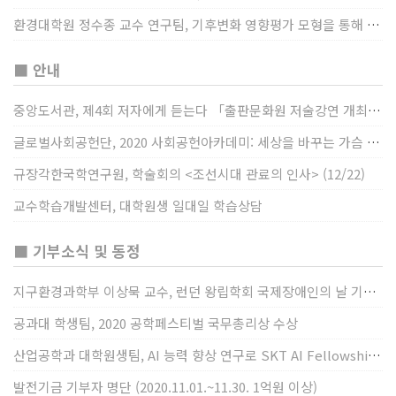
환경대학원 정수종 교수 연구팀, 기후변화 영향평가 모형을 통해 기후변화에 따른 급격한 토양수분의 감소가 발생하는 지역과 시간을 규명
■ 안내
중앙도서관, 제4회 저자에게 듣는다 「출판문화원 저술강연 개최」(12/17)
글로벌사회공헌단, 2020 사회공헌아카데미: 세상을 바꾸는 가슴 따뜻한 나눔(12/23~24)
규장각한국학연구원, 학술회의 <조선시대 관료의 인사> (12/22)
교수학습개발센터, 대학원생 일대일 학습상담
■ 기부소식 및 동정
지구환경과학부 이상묵 교수, 런던 왕립학회 국제장애인의 날 기념 “전 세계 장애가 있는 과학자”에 소개
공과대 학생팀, 2020 공학페스티벌 국무총리상 수상
산업공학과 대학원생팀, AI 능력 향상 연구로 SKT AI Fellowship 2기 최우수팀 선정
발전기금 기부자 명단 (2020.11.01.~11.30. 1억원 이상)