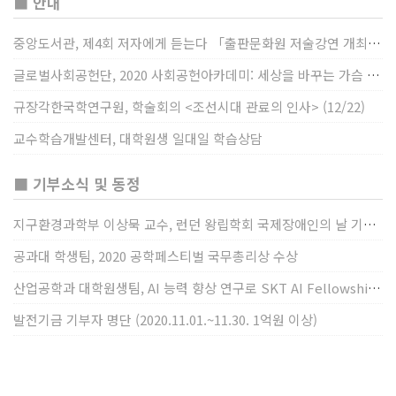
■ 안내
중앙도서관, 제4회 저자에게 듣는다 「출판문화원 저술강연 개최」(12/17)
글로벌사회공헌단, 2020 사회공헌아카데미: 세상을 바꾸는 가슴 따뜻한 나눔(12/23~24)
규장각한국학연구원, 학술회의 <조선시대 관료의 인사> (12/22)
교수학습개발센터, 대학원생 일대일 학습상담
■ 기부소식 및 동정
지구환경과학부 이상묵 교수, 런던 왕립학회 국제장애인의 날 기념 “전 세계 장애가 있는 과학자”에 소개
공과대 학생팀, 2020 공학페스티벌 국무총리상 수상
산업공학과 대학원생팀, AI 능력 향상 연구로 SKT AI Fellowship 2기 최우수팀 선정
발전기금 기부자 명단 (2020.11.01.~11.30. 1억원 이상)