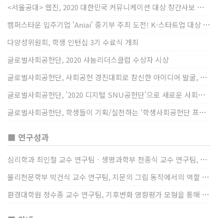
<서울공대> 웹진, 2020 대한민국 커뮤니케이션 대상 창간사보 부문 최우수상 선정
캠퍼스타운 입주기업 'Aniai' 중기부 주최 도전! K-스타트업 대상 수상
다양성위원회, 학생 인턴십 3기 수료식 개최
글로벌사회공헌단, 2020 샤눔리더스클럽 수상자 시상
글로벌사회공헌단, 사회공헌 경진대회로 참신한 아이디어 발굴, 지원
글로벌사회공헌단, '2020 디지털 SNU공헌단'으로 새로운 사회공헌에 도전
글로벌사회공헌단, 학생들이 기획/실천하는 ‘학생사회공헌단 프로젝트’ 진행
■ 연구성과
심리학과 최인철 교수 연구팀ㆍ생명과학부 천종식 교수 연구팀, 장내 마이크로바이옴과 정서적 웰빙간 관계 규명
물리천문학부 박건식 교수 연구팀, 지문의 그립 동작에서의 역할 및 원리 규명
환경대학원 정수종 교수 연구팀, 기후변화 영향평가 모형을 통해 기후변화에 따른 급격한 토양수분의 감소가 발생하는 지역과 시간을 규명