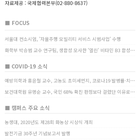
자료제공 : 국제협력본부(02-880-8637)
■ FOCUS
서울대 컨소시엄, '자율주행 모빌리티 서비스 시범사업' 수행
화학부 박승범 교수 연구팀, 생합성 모사한 '열린' 비타민 B3 합성법 개발
■ COVID-19 소식
예방의학과 홍윤철 교수, 고농도 초미세먼지, 코로나19 발병률·치명률 높인다
보건대학원 유명순 교수, 국민 68% 확진 판정보다 걸렸단 이유로 비난받는 걸 더 두려해
■ 캠퍼스 주요 소식
농생대, 2020년도 제28회 화농상 시상식 개최
발전기금 30주년 기념보고서 발행