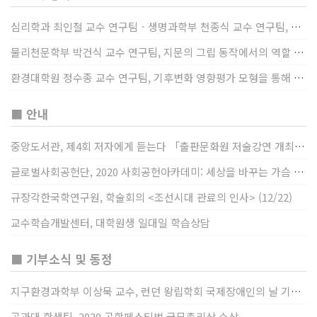
심리학과 최인철 교수 연구팀ㆍ생명과학부 천종식 교수 연구팀, 장내 마이크로바이옴과 정서적 웰빙간 관계 규명
물리천문학부 박건식 교수 연구팀, 지문의 그립 동작에서의 역할 및 원리 규명
환경대학원 정수종 교수 연구팀, 기후변화 영향평가 모형을 통해 기후변화에 따른 급격한 토양수분의 감소가 발생하는 지역과 시간을 규명
■ 안내
중앙도서관, 제4회 저자에게 듣는다 「출판문화원 저술강연 개최」(12/17)
글로벌사회공헌단, 2020 사회공헌아카데미: 세상을 바꾸는 가슴 따뜻한 나눔(12/23~24)
규장각한국학연구원, 학술회의 <조선시대 관료의 인사> (12/22)
교수학습개발센터, 대학원생 일대일 학습상담
■ 기부소식 및 동정
지구환경과학부 이상묵 교수, 런던 왕립학회 국제장애인의 날 기념 “전 세계 장애가 있는 과학자”에 소개
공과대 학생팀, 2020 공학페스티벌 국무총리상 수상