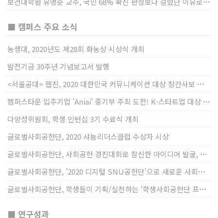
보건대학원 유명순 교수, 국민 68% 확진 판정보다 걸렸단 이유로 비난받는 걸 더 두려해
■ 캠퍼스 주요 소식
농생대, 2020년도 제28회 화농상 시상식 개최
발전기금 30주년 기념보고서 발행
<서울공대> 웹진, 2020 대한민국 커뮤니케이션 대상 창간사보 부문 최우수상 선정
캠퍼스타운 입주기업 'Aniai' 중기부 주최 도전! K-스타트업 대상 수상
다양성위원회, 학생 인턴십 3기 수료식 개최
글로벌사회공헌단, 2020 샤눔리더스클럽 수상자 시상
글로벌사회공헌단, 사회공헌 경진대회로 참신한 아이디어 발굴, 지원
글로벌사회공헌단, '2020 디지털 SNU공헌단'으로 새로운 사회공헌에 도전
글로벌사회공헌단, 학생들이 기획/실천하는 ‘학생사회공헌단 프로젝트’ 진행
■ 연구성과