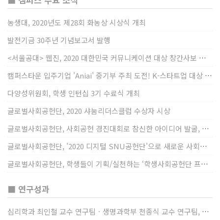
농생대, 2020년도 제28회 화농상 시상식 개최
발전기금 30주년 기념보고서 발행
<서울공대> 웹진, 2020 대한민국 커뮤니케이션 대상 창간사보 부문 최우수상 선정
캠퍼스타운 입주기업 'Aniai' 중기부 주최 도전! K-스타트업 대상 수상
다양성위원회, 학생 인턴십 3기 수료식 개최
글로벌사회공헌단, 2020 샤눔리더스클럽 수상자 시상
글로벌사회공헌단, 사회공헌 경진대회로 참신한 아이디어 발굴, 지원
글로벌사회공헌단, '2020 디지털 SNU공헌단'으로 새로운 사회공헌에 도전
글로벌사회공헌단, 학생들이 기획/실천하는 ‘학생사회공헌단 프로젝트’ 진행
■ 연구성과
심리학과 최인철 교수 연구팀ㆍ생명과학부 천종식 교수 연구팀, 장내 마이크로바이옴과 정서적 웰빙간 관계 규명