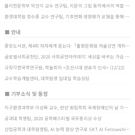
물리천문학부 박건식 교수 연구팀, 지문의 그립 동작에서의 역할 및 원리 규명
환경대학원 정수종 교수 연구팀, 기후변화 영향평가 모형을 통해 기후변화에 따른 급격한 토양수분의 감소가 발생하는 지역과 시간을 규명
■ 안내
중앙도서관, 제4회 저자에게 듣는다 「출판문화원 저술강연 개최」(12/17)
글로벌사회공헌단, 2020 사회공헌아카데미: 세상을 바꾸는 가슴 따뜻한 나눔(12/23~24)
규장각한국학연구원, 학술회의 <조선시대 관료의 인사> (12/22)
교수학습개발센터, 대학원생 일대일 학습상담
■ 기부소식 및 동정
지구환경과학부 이상묵 교수, 런던 왕립학회 국제장애인의 날 기념 “전 세계 장애가 있는 과학자”에 소개
공과대 학생팀, 2020 공학페스티벌 국무총리상 수상
산업공학과 대학원생팀, AI 능력 향상 연구로 SKT AI Fellowship 2기 최우수팀 선정