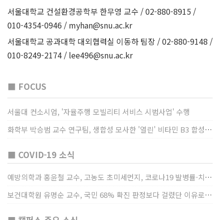
서울대학교 건설환경공학부 한무영 교수 / 02-880-8915 /
010-4354-0946 /
myhan@snu.ac.kr
서울대학교 공과대학 대외협력실 이동하 팀장 / 02-880-9148 /
010-8249-2174 /
lee496@snu.ac.kr
■ FOCUS
서울대 컨소시엄, '자율주행 모빌리티 서비스 시범사업' 수행
화학부 박승범 교수 연구팀, 생합성 모사한 '열린' 비타민 B3 합성법 개발
■ COVID-19 소식
예방의학과 홍윤철 교수, 고농도 초미세먼지, 코로나19 발병률·치명률 높인다
보건대학원 유명순 교수, 국민 68% 확진 판정보다 걸렸단 이유로 비난받는 걸 더 두려해
■ 캠퍼스 주요 소식