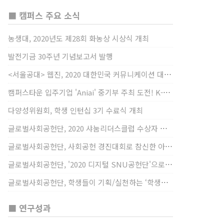
■ 캠퍼스 주요 소식
농생대, 2020년도 제28회 화농상 시상식 개최
발전기금 30주년 기념보고서 발행
<서울공대> 웹진, 2020 대한민국 커뮤니케이션 대상 창간사보 부문 최우수상 선정
캠퍼스타운 입주기업 'Aniai' 중기부 주최 도전! K-스타트업 대상 수상
다양성위원회, 학생 인턴십 3기 수료식 개최
글로벌사회공헌단, 2020 샤눔리더스클럽 수상자 시상
글로벌사회공헌단, 사회공헌 경진대회로 참신한 아이디어 발굴, 지원
글로벌사회공헌단, '2020 디지털 SNU공헌단'으로 새로운 사회공헌에 도전
글로벌사회공헌단, 학생들이 기획/실천하는 ‘학생사회공헌단 프로젝트’ 진행
■ 연구성과