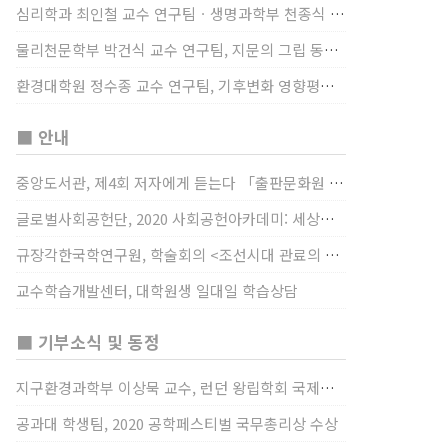
심리학과 최인철 교수 연구팀ㆍ생명과학부 천종식 교수 연구팀, 장내 마이크로바이옴과 정서적 웰빙간 관계 규명
물리천문학부 박건식 교수 연구팀, 지문의 그립 동작에서의 역할 및 원리 규명
환경대학원 정수종 교수 연구팀, 기후변화 영향평가 모형을 통해 기후변화에 따른 급격한 토양수분의 감소가 발생하는 지역과 시간을 규명
■ 안내
중앙도서관, 제4회 저자에게 듣는다 「출판문화원 저술강연 개최」(12/17)
글로벌사회공헌단, 2020 사회공헌아카데미: 세상을 바꾸는 가슴 따뜻한 나눔(12/23~24)
규장각한국학연구원, 학술회의 <조선시대 관료의 인사> (12/22)
교수학습개발센터, 대학원생 일대일 학습상담
■ 기부소식 및 동정
지구환경과학부 이상묵 교수, 런던 왕립학회 국제장애인의 날 기념 “전 세계 장애가 있는 과학자”에 소개
공과대 학생팀, 2020 공학페스티벌 국무총리상 수상