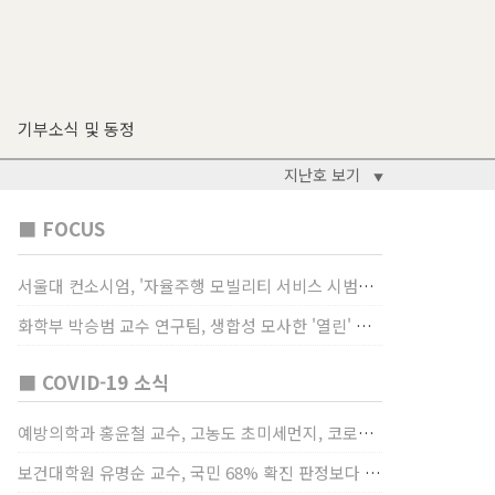
기부소식 및 동정
지난호 보기
▼
■ FOCUS
서울대 컨소시엄, '자율주행 모빌리티 서비스 시범사업' 수행
화학부 박승범 교수 연구팀, 생합성 모사한 '열린' 비타민 B3 합성법 개발
■ COVID-19 소식
예방의학과 홍윤철 교수, 고농도 초미세먼지, 코로나19 발병률·치명률 높인다
보건대학원 유명순 교수, 국민 68% 확진 판정보다 걸렸단 이유로 비난받는 걸 더 두려해