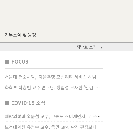
기부소식 및 동정
지난호 보기
▼
■ FOCUS
서울대 컨소시엄, '자율주행 모빌리티 서비스 시범사업' 수행
화학부 박승범 교수 연구팀, 생합성 모사한 '열린' 비타민 B3 합성법 개발
■ COVID-19 소식
예방의학과 홍윤철 교수, 고농도 초미세먼지, 코로나19 발병률·치명률 높인다
보건대학원 유명순 교수, 국민 68% 확진 판정보다 걸렸단 이유로 비난받는 걸 더 두려해