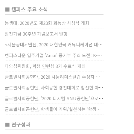
■ 캠퍼스 주요 소식
농생대, 2020년도 제28회 화농상 시상식 개최
발전기금 30주년 기념보고서 발행
<서울공대> 웹진, 2020 대한민국 커뮤니케이션 대상 창간사보 부문 최우수상 선정
캠퍼스타운 입주기업 'Aniai' 중기부 주최 도전! K-스타트업 대상 수상
다양성위원회, 학생 인턴십 3기 수료식 개최
글로벌사회공헌단, 2020 샤눔리더스클럽 수상자 시상
글로벌사회공헌단, 사회공헌 경진대회로 참신한 아이디어 발굴, 지원
글로벌사회공헌단, '2020 디지털 SNU공헌단'으로 새로운 사회공헌에 도전
글로벌사회공헌단, 학생들이 기획/실천하는 ‘학생사회공헌단 프로젝트’ 진행
■ 연구성과