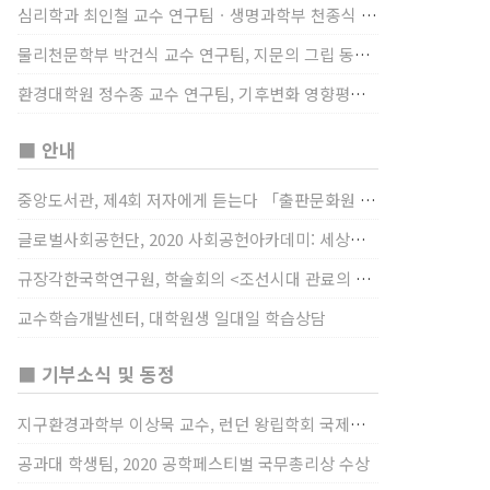
심리학과 최인철 교수 연구팀ㆍ생명과학부 천종식 교수 연구팀, 장내 마이크로바이옴과 정서적 웰빙간 관계 규명
물리천문학부 박건식 교수 연구팀, 지문의 그립 동작에서의 역할 및 원리 규명
환경대학원 정수종 교수 연구팀, 기후변화 영향평가 모형을 통해 기후변화에 따른 급격한 토양수분의 감소가 발생하는 지역과 시간을 규명
■ 안내
중앙도서관, 제4회 저자에게 듣는다 「출판문화원 저술강연 개최」(12/17)
글로벌사회공헌단, 2020 사회공헌아카데미: 세상을 바꾸는 가슴 따뜻한 나눔(12/23~24)
규장각한국학연구원, 학술회의 <조선시대 관료의 인사> (12/22)
교수학습개발센터, 대학원생 일대일 학습상담
■ 기부소식 및 동정
지구환경과학부 이상묵 교수, 런던 왕립학회 국제장애인의 날 기념 “전 세계 장애가 있는 과학자”에 소개
공과대 학생팀, 2020 공학페스티벌 국무총리상 수상