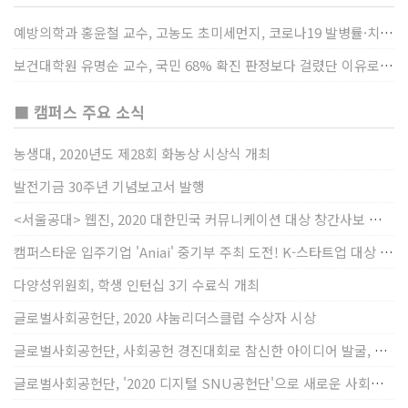
예방의학과 홍윤철 교수, 고농도 초미세먼지, 코로나19 발병률·치명률 높인다
보건대학원 유명순 교수, 국민 68% 확진 판정보다 걸렸단 이유로 비난받는 걸 더 두려해
■ 캠퍼스 주요 소식
농생대, 2020년도 제28회 화농상 시상식 개최
발전기금 30주년 기념보고서 발행
<서울공대> 웹진, 2020 대한민국 커뮤니케이션 대상 창간사보 부문 최우수상 선정
캠퍼스타운 입주기업 'Aniai' 중기부 주최 도전! K-스타트업 대상 수상
다양성위원회, 학생 인턴십 3기 수료식 개최
글로벌사회공헌단, 2020 샤눔리더스클럽 수상자 시상
글로벌사회공헌단, 사회공헌 경진대회로 참신한 아이디어 발굴, 지원
글로벌사회공헌단, '2020 디지털 SNU공헌단'으로 새로운 사회공헌에 도전