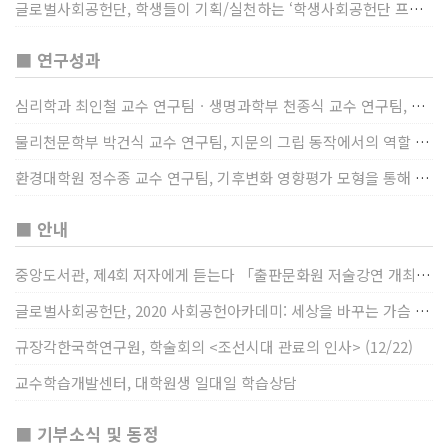
글로벌사회공헌단, 학생들이 기획/실천하는 ‘학생사회공헌단 프로젝트’ 진행
■ 연구성과
심리학과 최인철 교수 연구팀ㆍ생명과학부 천종식 교수 연구팀, 장내 마이크로바이옴과 정서적 웰빙간 관계 규명
물리천문학부 박건식 교수 연구팀, 지문의 그립 동작에서의 역할 및 원리 규명
환경대학원 정수종 교수 연구팀, 기후변화 영향평가 모형을 통해 기후변화에 따른 급격한 토양수분의 감소가 발생하는 지역과 시간을 규명
■ 안내
중앙도서관, 제4회 저자에게 듣는다 「출판문화원 저술강연 개최」(12/17)
글로벌사회공헌단, 2020 사회공헌아카데미: 세상을 바꾸는 가슴 따뜻한 나눔(12/23~24)
규장각한국학연구원, 학술회의 <조선시대 관료의 인사> (12/22)
교수학습개발센터, 대학원생 일대일 학습상담
■ 기부소식 및 동정