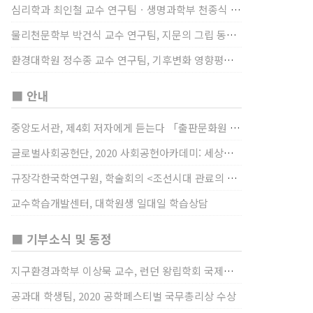
심리학과 최인철 교수 연구팀ㆍ생명과학부 천종식 교수 연구팀, 장내 마이크로바이옴과 정서적 웰빙간 관계 규명
물리천문학부 박건식 교수 연구팀, 지문의 그립 동작에서의 역할 및 원리 규명
환경대학원 정수종 교수 연구팀, 기후변화 영향평가 모형을 통해 기후변화에 따른 급격한 토양수분의 감소가 발생하는 지역과 시간을 규명
■ 안내
중앙도서관, 제4회 저자에게 듣는다 「출판문화원 저술강연 개최」(12/17)
글로벌사회공헌단, 2020 사회공헌아카데미: 세상을 바꾸는 가슴 따뜻한 나눔(12/23~24)
규장각한국학연구원, 학술회의 <조선시대 관료의 인사> (12/22)
교수학습개발센터, 대학원생 일대일 학습상담
■ 기부소식 및 동정
지구환경과학부 이상묵 교수, 런던 왕립학회 국제장애인의 날 기념 “전 세계 장애가 있는 과학자”에 소개
공과대 학생팀, 2020 공학페스티벌 국무총리상 수상