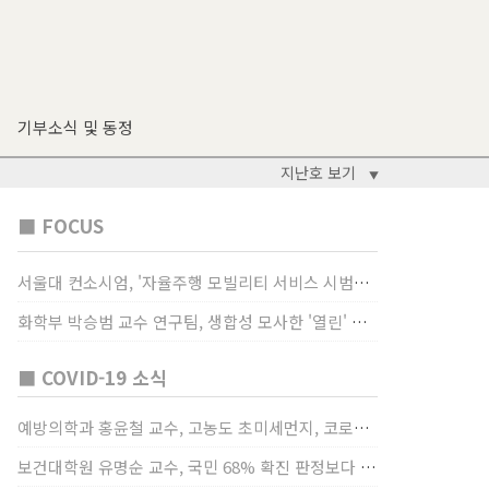
기부소식 및 동정
지난호 보기
▼
■ FOCUS
서울대 컨소시엄, '자율주행 모빌리티 서비스 시범사업' 수행
화학부 박승범 교수 연구팀, 생합성 모사한 '열린' 비타민 B3 합성법 개발
■ COVID-19 소식
예방의학과 홍윤철 교수, 고농도 초미세먼지, 코로나19 발병률·치명률 높인다
보건대학원 유명순 교수, 국민 68% 확진 판정보다 걸렸단 이유로 비난받는 걸 더 두려해