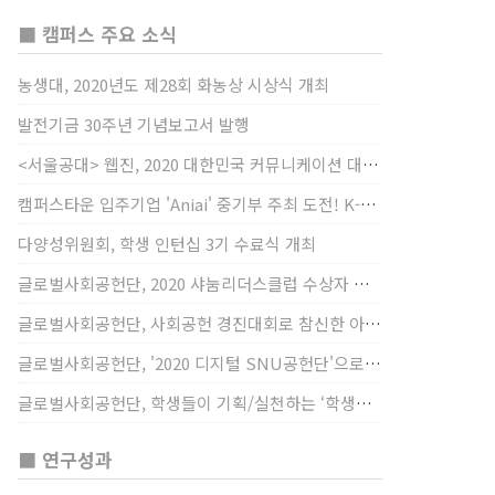
■ 캠퍼스 주요 소식
농생대, 2020년도 제28회 화농상 시상식 개최
발전기금 30주년 기념보고서 발행
<서울공대> 웹진, 2020 대한민국 커뮤니케이션 대상 창간사보 부문 최우수상 선정
캠퍼스타운 입주기업 'Aniai' 중기부 주최 도전! K-스타트업 대상 수상
다양성위원회, 학생 인턴십 3기 수료식 개최
글로벌사회공헌단, 2020 샤눔리더스클럽 수상자 시상
글로벌사회공헌단, 사회공헌 경진대회로 참신한 아이디어 발굴, 지원
글로벌사회공헌단, '2020 디지털 SNU공헌단'으로 새로운 사회공헌에 도전
글로벌사회공헌단, 학생들이 기획/실천하는 ‘학생사회공헌단 프로젝트’ 진행
■ 연구성과