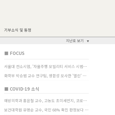
기부소식 및 동정
지난호 보기
▼
■ FOCUS
서울대 컨소시엄, '자율주행 모빌리티 서비스 시범사업' 수행
화학부 박승범 교수 연구팀, 생합성 모사한 '열린' 비타민 B3 합성법 개발
■ COVID-19 소식
예방의학과 홍윤철 교수, 고농도 초미세먼지, 코로나19 발병률·치명률 높인다
보건대학원 유명순 교수, 국민 68% 확진 판정보다 걸렸단 이유로 비난받는 걸 더 두려해