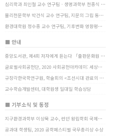
심리학과 최인철 교수 연구팀ㆍ생명과학부 천종식 교수 연구팀, 장내 마이크로바이옴과 정서적 웰빙간 관계 규명
물리천문학부 박건식 교수 연구팀, 지문의 그립 동작에서의 역할 및 원리 규명
환경대학원 정수종 교수 연구팀, 기후변화 영향평가 모형을 통해 기후변화에 따른 급격한 토양수분의 감소가 발생하는 지역과 시간을 규명
■ 안내
중앙도서관, 제4회 저자에게 듣는다 「출판문화원 저술강연 개최」(12/17)
글로벌사회공헌단, 2020 사회공헌아카데미: 세상을 바꾸는 가슴 따뜻한 나눔(12/23~24)
규장각한국학연구원, 학술회의 <조선시대 관료의 인사> (12/22)
교수학습개발센터, 대학원생 일대일 학습상담
■ 기부소식 및 동정
지구환경과학부 이상묵 교수, 런던 왕립학회 국제장애인의 날 기념 “전 세계 장애가 있는 과학자”에 소개
공과대 학생팀, 2020 공학페스티벌 국무총리상 수상