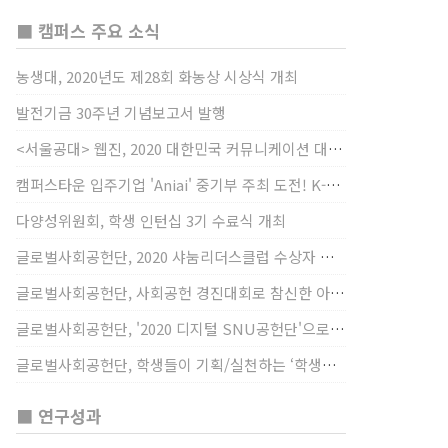
■ 캠퍼스 주요 소식
농생대, 2020년도 제28회 화농상 시상식 개최
발전기금 30주년 기념보고서 발행
<서울공대> 웹진, 2020 대한민국 커뮤니케이션 대상 창간사보 부문 최우수상 선정
캠퍼스타운 입주기업 'Aniai' 중기부 주최 도전! K-스타트업 대상 수상
다양성위원회, 학생 인턴십 3기 수료식 개최
글로벌사회공헌단, 2020 샤눔리더스클럽 수상자 시상
글로벌사회공헌단, 사회공헌 경진대회로 참신한 아이디어 발굴, 지원
글로벌사회공헌단, '2020 디지털 SNU공헌단'으로 새로운 사회공헌에 도전
글로벌사회공헌단, 학생들이 기획/실천하는 ‘학생사회공헌단 프로젝트’ 진행
■ 연구성과