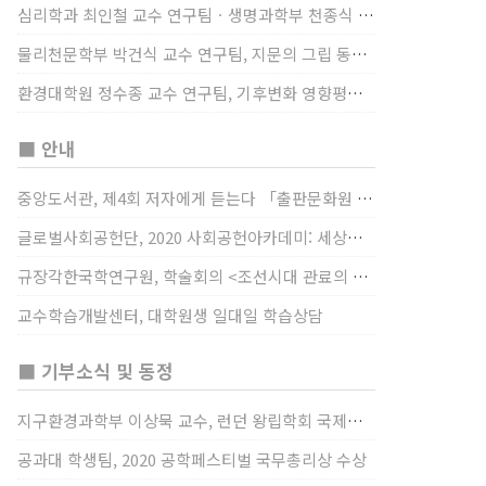
심리학과 최인철 교수 연구팀ㆍ생명과학부 천종식 교수 연구팀, 장내 마이크로바이옴과 정서적 웰빙간 관계 규명
물리천문학부 박건식 교수 연구팀, 지문의 그립 동작에서의 역할 및 원리 규명
환경대학원 정수종 교수 연구팀, 기후변화 영향평가 모형을 통해 기후변화에 따른 급격한 토양수분의 감소가 발생하는 지역과 시간을 규명
■ 안내
중앙도서관, 제4회 저자에게 듣는다 「출판문화원 저술강연 개최」(12/17)
글로벌사회공헌단, 2020 사회공헌아카데미: 세상을 바꾸는 가슴 따뜻한 나눔(12/23~24)
규장각한국학연구원, 학술회의 <조선시대 관료의 인사> (12/22)
교수학습개발센터, 대학원생 일대일 학습상담
■ 기부소식 및 동정
지구환경과학부 이상묵 교수, 런던 왕립학회 국제장애인의 날 기념 “전 세계 장애가 있는 과학자”에 소개
공과대 학생팀, 2020 공학페스티벌 국무총리상 수상