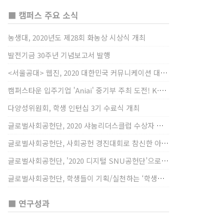
■ 캠퍼스 주요 소식
농생대, 2020년도 제28회 화농상 시상식 개최
발전기금 30주년 기념보고서 발행
<서울공대> 웹진, 2020 대한민국 커뮤니케이션 대상 창간사보 부문 최우수상 선정
캠퍼스타운 입주기업 'Aniai' 중기부 주최 도전! K-스타트업 대상 수상
다양성위원회, 학생 인턴십 3기 수료식 개최
글로벌사회공헌단, 2020 샤눔리더스클럽 수상자 시상
글로벌사회공헌단, 사회공헌 경진대회로 참신한 아이디어 발굴, 지원
글로벌사회공헌단, '2020 디지털 SNU공헌단'으로 새로운 사회공헌에 도전
글로벌사회공헌단, 학생들이 기획/실천하는 ‘학생사회공헌단 프로젝트’ 진행
■ 연구성과