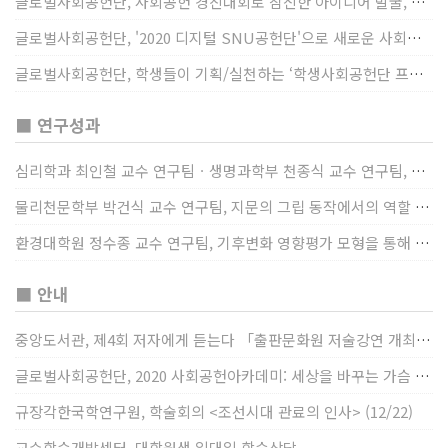
글로벌사회공헌단, 사회공헌 경진대회로 참신한 아이디어 발굴, 지원
글로벌사회공헌단, '2020 디지털 SNU공헌단'으로 새로운 사회공헌에 도전
글로벌사회공헌단, 학생들이 기획/실천하는 ‘학생사회공헌단 프로젝트’ 진행
■ 연구성과
심리학과 최인철 교수 연구팀ㆍ생명과학부 천종식 교수 연구팀, 장내 마이크로바이옴과 정서적 웰빙간 관계 규명
물리천문학부 박건식 교수 연구팀, 지문의 그립 동작에서의 역할 및 원리 규명
환경대학원 정수종 교수 연구팀, 기후변화 영향평가 모형을 통해 기후변화에 따른 급격한 토양수분의 감소가 발생하는 지역과 시간을 규명
■ 안내
중앙도서관, 제4회 저자에게 듣는다 「출판문화원 저술강연 개최」(12/17)
글로벌사회공헌단, 2020 사회공헌아카데미: 세상을 바꾸는 가슴 따뜻한 나눔(12/23~24)
규장각한국학연구원, 학술회의 <조선시대 관료의 인사> (12/22)
교수학습개발센터, 대학원생 일대일 학습상담