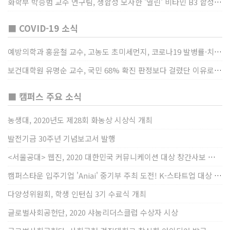
화학부 박승범 교수 연구팀, 생합성 모사한 '열린' 비타민 B3 합성법 개발
■ COVID-19 소식
예방의학과 홍윤철 교수, 고농도 초미세먼지, 코로나19 발병률·치명률 높인다
보건대학원 유명순 교수, 국민 68% 확진 판정보다 걸렸단 이유로 비난받는 걸 더 두려해
■ 캠퍼스 주요 소식
농생대, 2020년도 제28회 화농상 시상식 개최
발전기금 30주년 기념보고서 발행
<서울공대> 웹진, 2020 대한민국 커뮤니케이션 대상 창간사보 부문 최우수상 선정
캠퍼스타운 입주기업 'Aniai' 중기부 주최 도전! K-스타트업 대상 수상
다양성위원회, 학생 인턴십 3기 수료식 개최
글로벌사회공헌단, 2020 샤눔리더스클럽 수상자 시상