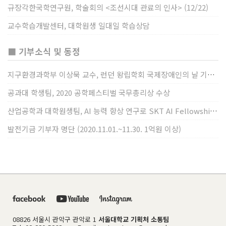
규장각한국학연구원, 학술회의 <조선시대 관료의 인사> (12/22)
교수학습개발센터, 대학원생 일대일 학습상담
■ 기부소식 및 동정
지구환경과학부 이상묵 교수, 런던 왕립학회 국제장애인의 날 기념 “전 세계 장애가 있는 과학자”에 소개
공과대 학생팀, 2020 공학페스티벌 국무총리상 수상
산업공학과 대학원생팀, AI 능력 향상 연구로 SKT AI Fellowship 2기 최우수팀 선정
발전기금 기부자 명단 (2020.11.01.~11.30. 1억원 이상)
08826 서울시 관악구 관악로 1
서울대학교 기획처 소통팀