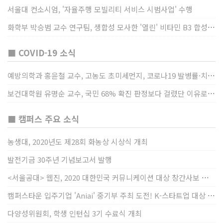
서울대 컨소시엄, '자율주행 모빌리티 서비스 시범사업' 수행
화학부 박승범 교수 연구팀, 생합성 모사한 '열린' 비타민 B3 합성법 개발
■ COVID-19 소식
예방의학과 홍윤철 교수, 고농도 초미세먼지, 코로나19 발병률·치명률 높인다
보건대학원 유명순 교수, 국민 68% 확진 판정보다 걸렸단 이유로 비난받는 걸 더 두려해
■ 캠퍼스 주요 소식
농생대, 2020년도 제28회 화농상 시상식 개최
발전기금 30주년 기념보고서 발행
<서울공대> 웹진, 2020 대한민국 커뮤니케이션 대상 창간사보 부문 최우수상 선정
캠퍼스타운 입주기업 'Aniai' 중기부 주최 도전! K-스타트업 대상 수상
다양성위원회, 학생 인턴십 3기 수료식 개최