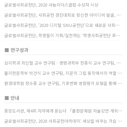
글로벌사회공헌단, 2020 샤눔리더스클럽 수상자 시상
글로벌사회공헌단, 사회공헌 경진대회로 참신한 아이디어 발굴, 지원
글로벌사회공헌단, '2020 디지털 SNU공헌단'으로 새로운 사회공헌에 도전
글로벌사회공헌단, 학생들이 기획/실천하는 ‘학생사회공헌단 프로젝트’ 진행
■ 연구성과
심리학과 최인철 교수 연구팀ㆍ생명과학부 천종식 교수 연구팀, 장내 마이크로바이옴과 정서적 웰빙간 관계 규명
물리천문학부 박건식 교수 연구팀, 지문의 그립 동작에서의 역할 및 원리 규명
환경대학원 정수종 교수 연구팀, 기후변화 영향평가 모형을 통해 기후변화에 따른 급격한 토양수분의 감소가 발생하는 지역과 시간을 규명
■ 안내
중앙도서관, 제4회 저자에게 듣는다 「출판문화원 저술강연 개최」(12/17)
글로벌사회공헌단, 2020 사회공헌아카데미: 세상을 바꾸는 가슴 따뜻한 나눔(12/23~24)