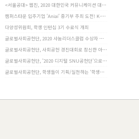
<서울공대> 웹진, 2020 대한민국 커뮤니케이션 대상 창간사보 부문 최우수상 선정
캠퍼스타운 입주기업 'Aniai' 중기부 주최 도전! K-스타트업 대상 수상
다양성위원회, 학생 인턴십 3기 수료식 개최
글로벌사회공헌단, 2020 샤눔리더스클럽 수상자 시상
글로벌사회공헌단, 사회공헌 경진대회로 참신한 아이디어 발굴, 지원
글로벌사회공헌단, '2020 디지털 SNU공헌단'으로 새로운 사회공헌에 도전
글로벌사회공헌단, 학생들이 기획/실천하는 ‘학생사회공헌단 프로젝트’ 진행