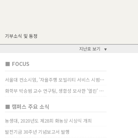
기부소식 및 동정
지난호 보기
▼
■ FOCUS
서울대 컨소시엄, '자율주행 모빌리티 서비스 시범사업' 수행
화학부 박승범 교수 연구팀, 생합성 모사한 '열린' 비타민 B3 합성법 개발
■ 캠퍼스 주요 소식
농생대, 2020년도 제28회 화농상 시상식 개최
발전기금 30주년 기념보고서 발행