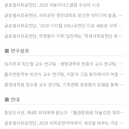
글로벌사회공헌단, 2020 샤눔리더스클럽 수상자 시상
글로벌사회공헌단, 사회공헌 경진대회로 참신한 아이디어 발굴, 지원
글로벌사회공헌단, '2020 디지털 SNU공헌단'으로 새로운 사회공헌에 도전
글로벌사회공헌단, 학생들이 기획/실천하는 ‘학생사회공헌단 프로젝트’ 진행
■ 연구성과
심리학과 최인철 교수 연구팀ㆍ생명과학부 천종식 교수 연구팀, 장내 마이크로바이옴과 정서적 웰빙간 관계 규명
물리천문학부 박건식 교수 연구팀, 지문의 그립 동작에서의 역할 및 원리 규명
환경대학원 정수종 교수 연구팀, 기후변화 영향평가 모형을 통해 기후변화에 따른 급격한 토양수분의 감소가 발생하는 지역과 시간을 규명
■ 안내
중앙도서관, 제4회 저자에게 듣는다 「출판문화원 저술강연 개최」(12/17)
글로벌사회공헌단, 2020 사회공헌아카데미: 세상을 바꾸는 가슴 따뜻한 나눔(12/23~24)