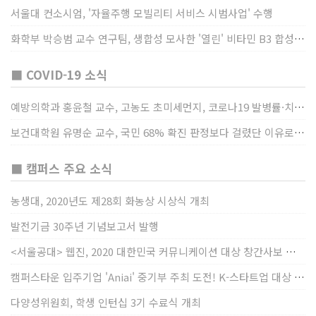
서울대 컨소시엄, '자율주행 모빌리티 서비스 시범사업' 수행
화학부 박승범 교수 연구팀, 생합성 모사한 '열린' 비타민 B3 합성법 개발
■ COVID-19 소식
예방의학과 홍윤철 교수, 고농도 초미세먼지, 코로나19 발병률·치명률 높인다
보건대학원 유명순 교수, 국민 68% 확진 판정보다 걸렸단 이유로 비난받는 걸 더 두려해
■ 캠퍼스 주요 소식
농생대, 2020년도 제28회 화농상 시상식 개최
발전기금 30주년 기념보고서 발행
<서울공대> 웹진, 2020 대한민국 커뮤니케이션 대상 창간사보 부문 최우수상 선정
캠퍼스타운 입주기업 'Aniai' 중기부 주최 도전! K-스타트업 대상 수상
다양성위원회, 학생 인턴십 3기 수료식 개최