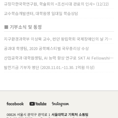
규장각한국학연구원, 학술회의 <조선시대 관료의 인사> (12/22)
교수학습개발센터, 대학원생 일대일 학습상담
■ 기부소식 및 동정
지구환경과학부 이상묵 교수, 런던 왕립학회 국제장애인의 날 기념 “전 세계 장애가 있는 과학자”에 소개
공과대 학생팀, 2020 공학페스티벌 국무총리상 수상
산업공학과 대학원생팀, AI 능력 향상 연구로 SKT AI Fellowship 2기 최우수팀 선정
발전기금 기부자 명단 (2020.11.01.~11.30. 1억원 이상)
08826 서울시 관악구 관악로 1
서울대학교 기획처 소통팀