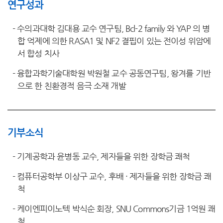
연구성과
-
수의과대학 김대용 교수 연구팀, Bcl-2 family 와 YAP 의 병
합 억제에 의한 RASA1 및 NF2 결핍이 있는 전이성 위암에
서 합성 치사
-
융합과학기술대학원 박원철 교수 공동연구팀, 왕겨를 기반
으로 한 친환경적 음극 소재 개발
기부소식
-
기계공학과 윤병동 교수, 제자들을 위한 장학금 쾌척
-
컴퓨터공학부 이상구 교수, 후배 · 제자들을 위한 장학금 쾌
척
-
케이엔피이노텍 박식순 회장, SNU Commons기금 1억원 쾌
척