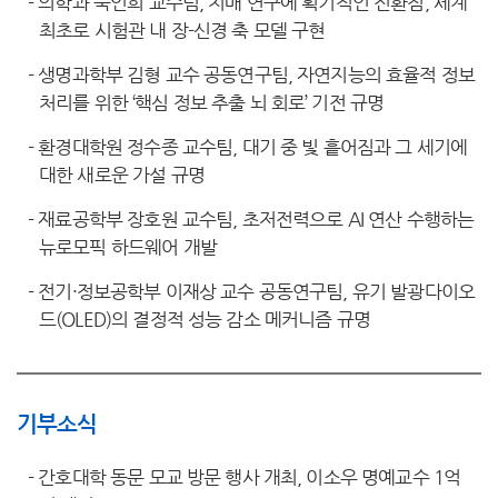
-
의학과 묵인희 교수팀, 치매 연구에 획기적인 전환점, 세계
최초로 시험관 내 장-신경 축 모델 구현
-
생명과학부 김형 교수 공동연구팀, 자연지능의 효율적 정보
처리를 위한 ‘핵심 정보 추출 뇌 회로’ 기전 규명
-
환경대학원 정수종 교수팀, 대기 중 빛 흩어짐과 그 세기에
대한 새로운 가설 규명
-
재료공학부 장호원 교수팀, 초저전력으로 AI 연산 수행하는
뉴로모픽 하드웨어 개발
-
전기·정보공학부 이재상 교수 공동연구팀, 유기 발광다이오
드(OLED)의 결정적 성능 감소 메커니즘 규명
기부소식
-
간호대학 동문 모교 방문 행사 개최, 이소우 명예교수 1억