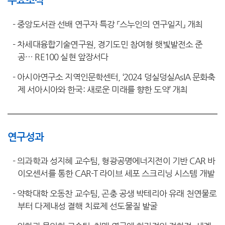
주요소식
-
중앙도서관 선배 연구자 특강 「스누인의 연구일지」 개최
-
차세대융합기술연구원, 경기도민 참여형 햇빛발전소 준
공… RE100 실현 앞장서다
-
아시아연구소 지역인문학센터, ‘2024 덩실덩실AsIA 문화축
제 서아시아와 한국: 새로운 미래를 향한 도약’ 개최
연구성과
-
의과학과 성지혜 교수팀, 형광공명에너지전이 기반 CAR 바
이오센서를 통한 CAR-T 라이브 세포 스크리닝 시스템 개발
-
약학대학 오동찬 교수팀, 곤충 공생 박테리아 유래 천연물로
부터 다제내성 결핵 치료제 선도물질 발굴