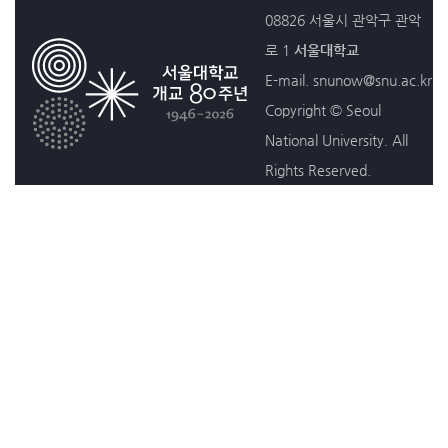
08826 서울시 관악구 관악
로 1
서울대학교
E-mail. snunow@snu.ac.kr
Copyright © Seoul
National University. All
Rights Reserved.